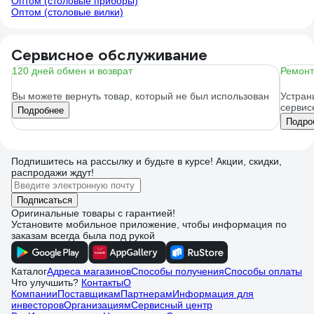
Оптом (столовые приборы)
Оптом (столовые вилки)
Сервисное обслуживание
120 дней обмен и возврат
Ремонт
Вы можете вернуть товар, который не был использован
Устран
сервис
Подробнее
Подро
Подпишитесь
на рассылку
и будьте в курсе! Акции, скидки,
распродажи ждут!
Подписаться
Оригинальные товары с гарантией!
Установите мобильное приложение, чтобы информация по
заказам всегда была под рукой
Каталог
Адреса магазинов
Способы получения
Способы оплаты
Что улучшить?
Контакты
О
Компании
Поставщикам
Партнерам
Информация для
инвесторов
Организациям
Сервисный центр