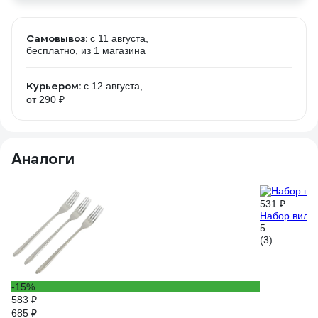
Самовывоз:
c 11 августа,
бесплатно
, из 1 магазина
Курьером:
c 12 августа,
от 290 ₽
Аналоги
531 ₽
Набор вилок
5
(3)
-15%
583 ₽
685 ₽