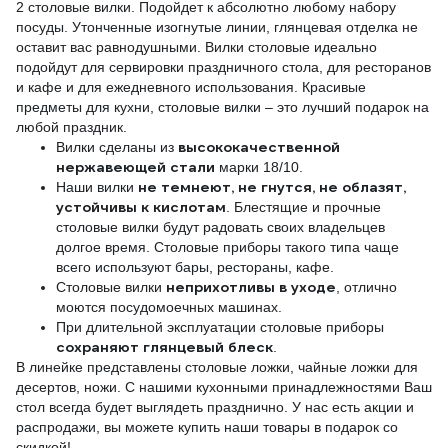
2 столовые вилки. Подойдет к абсолютно любому набору
посуды. Утонченные изогнутые линии, глянцевая отделка не
оставит вас равнодушными. Вилки столовые идеально
подойдут для сервировки праздничного стола, для ресторанов
и кафе и для ежедневного использования. Красивые
предметы для кухни, столовые вилки – это лучший подарок на
любой праздник.
высококачественной
Вилки сделаны из
нержавеющей стали
марки 18/10.
не темнеют, не гнутся, не облазят,
Наши вилки
устойчивы к кислотам
. Блестящие и прочные
столовые вилки будут радовать своих владельцев
долгое время. Столовые приборы такого типа чаще
всего используют бары, рестораны, кафе.
неприхотливы в уходе
Столовые вилки
, отлично
моются посудомоечных машинах.
При длительной эксплуатации столовые приборы
сохраняют глянцевый блеск
.
В линейке представлены столовые ложки, чайные ложки для
десертов, ножи. С нашими кухонными принадлежностями Ваш
стол всегда будет выглядеть празднично. У нас есть акции и
распродажи, вы можете купить наши товары в подарок со
скидкой!