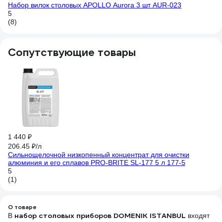
Набор вилок столовых APOLLO Aurora 3 шт AUR-023
5
(8)
Сопутствующие товары
98
Те
в 
4.
(2
1 440 ₽
206.45 ₽/л
Сильнощелочной низкопенный концентрат для очистки
алюминия и его сплавов PRO-BRITE SL-177 5 л 177-5
5
(1)
О товаре
набор столовых приборов DOMENIK ISTANBUL
В
входят