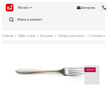
Москва
Для юрлиц
Поиск в каталоге
Главная
/
Офис и дом
/
Для дома
/
Товары для кухни
/
Столовые п