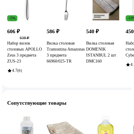
-5%
-19
606 ₽
586 ₽
540 ₽
450
638 ₽
Набор вилок
Вилка столовая
Вилка столовая
Набо
столовых APOLLO
Tramontina Amazonas
DOMENIK
сто
Zeus 3 предмета
3 предмета
ISTANBUL 2 шт
Cybe
ZUS-23
66960/025-TR
DMC160
4.
4.7
(6)
Сопутствующие товары