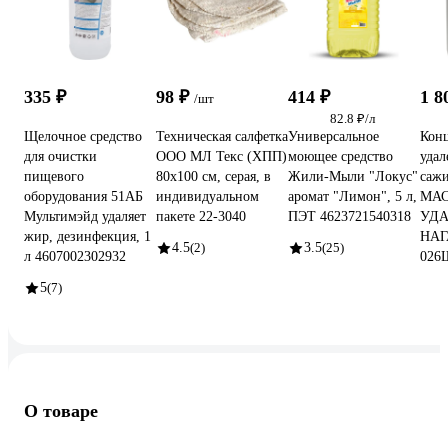
335 ₽
98 ₽
414 ₽
1 8
/шт
82.8 ₽/л
Щелочное средство
Техническая салфетка
Универсальное
Конц
для очистки
ООО МЛ Текс (ХПП)
моющее средство
удал
пищевого
80x100 см, серая, в
Жили-Мыли "Локус"
сажи
оборудования 51АБ
индивидуальном
аромат "Лимон", 5 л,
МА
Мультимэйд удаляет
пакете 22-3040
ПЭТ 4623721540318
УД
жир, дезинфекция, 1
НАГ
4.5
(2)
3.5
(25)
л 4607002302932
026
5
(7)
О товаре