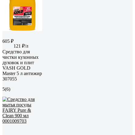
605 ₽
121 ₽/л
Средство для
чистки кухонных
духовок и плит
VASH GOLD
Master 5 л антижир
307055
5
(6)