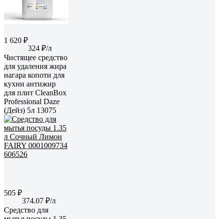
1 620 ₽
324 ₽/л
Чистящее средство
для удаления жира
нагара копоти для
кухни антижир
для плит CleanBox
Professional Daze
(Дейз) 5л 13075
505 ₽
374.07 ₽/л
Средство для
мытья посуды 1.35