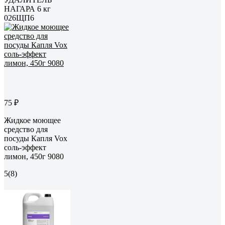
НАГАРА 6 кг
026ЩП6
75 ₽
Жидкое моющее
средство для
посуды Капля Vox
соль-эффект
лимон, 450г 9080
5
(8)