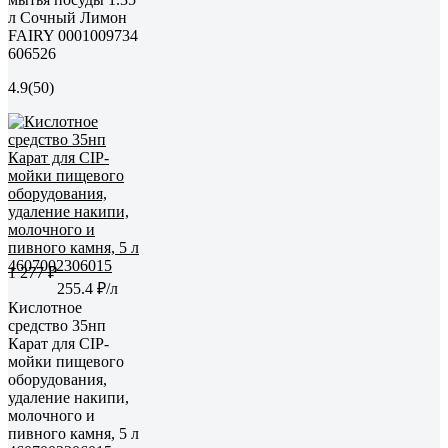
л Сочный Лимон
FAIRY 0001009734
606526
4.9
(50)
1 277 ₽
255.4 ₽/л
Кислотное
средство 35нп
Карат для CIP-
мойки пищевого
оборудования,
удаление накипи,
молочного и
пивного камня, 5 л