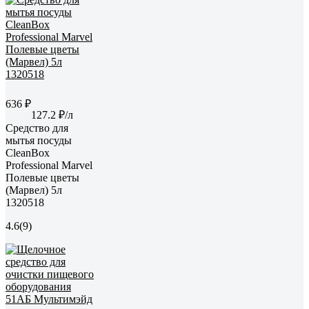
636 ₽
127.2 ₽/л
Средство для
мытья посуды
CleanBox
Professional Marvel
Полевые цветы
(Марвел) 5л
1320518
4.6
(9)