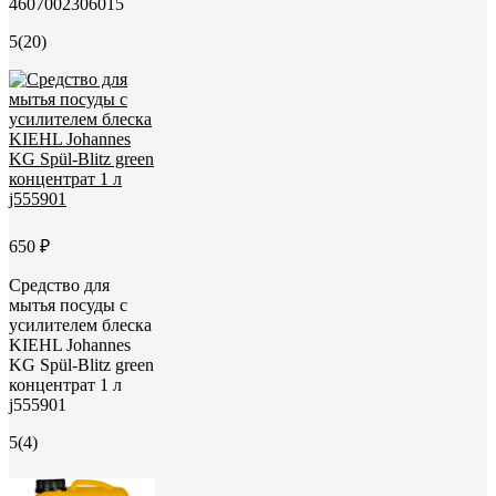
4607002306015
5
(20)
650 ₽
Средство для
мытья посуды с
усилителем блеска
KIEHL Johannes
KG Spül-Blitz green
концентрат 1 л
j555901
5
(4)