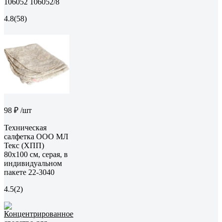
106052 106052/8
4.8
(58)
98 ₽
/шт
Техническая
салфетка ООО МЛ
Текс (ХПП)
80x100 см, серая, в
индивидуальном
пакете 22-3040
4.5
(2)