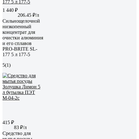
1 440 ₽
206.45 ₽/л
Сильнощелочной
низкопенный
концентрат для
очистки алюминия
и его сплавов
PRO-BRITE SL-
177 5 л 177-5
5
(1)
415 ₽
83 ₽/л
Средство для
мытья посуды