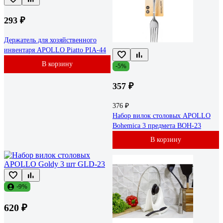
293 ₽
Держатель для хозяйственного
инвентаря APOLLO Piatto PIA-44
В корзину
-5%
357 ₽
376 ₽
Набор вилок столовых APOLLO
Bohemica 3 предмета BOH-23
В корзину
-9%
620 ₽