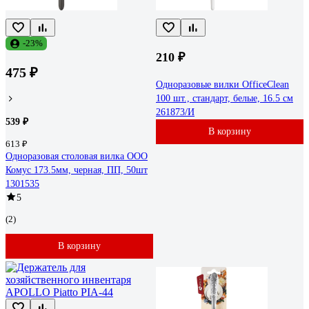
-23%
210 ₽
475 ₽
Одноразовые вилки OfficeClean
100 шт., стандарт, белые, 16.5 см
261873/И
539 ₽
В корзину
613 ₽
Одноразовая столовая вилка ООО
Комус 173.5мм, черная, ПП, 50шт
1301535
5
(2)
В корзину