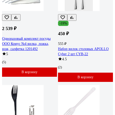
-19%
2 539 ₽
450 ₽
Одноразовый комплект посуды
ООО Комус №4 вилка, ложка,
555 ₽
нож, салфетка 1201492
Набор вилок столовых APOLLO
5
Cyber 2 шт CYB-22
4.5
(5)
(2)
В корзину
В корзину