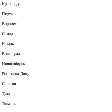
Краснодар
Отзыв о NADOBA GRANIA 728116
Пермь
Воронеж
Никита С.
05.06.2024
Высокая цена без скидки
Самара
Казань
56 отзывов
Волгоград
Отзыв о Leonord italiano 105038
Новосибирск
Ростов-на-Дону
ильдар
01.03.2025
Соответствует описанию
Саратов
Тула
Тюмень