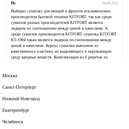
Ис
04.09.2022
Выбирал сушилку для овощей и фруктов исключительно
производителя бытовой техники KITFORT, так как среди
сушилок разных производителей KITFORT является
лидером по соотношению между ценой и качеством. А
среди сушилок производителя KITFORT сушилка KITFORT
KT-1904 также является лидером по соотношению между
ценой и качеством. Корпус сушилки выполнен из
качественного пластика, не выделяющего в окружающую
среду вредных веществ. Комплектация из 6 решеток из
нержавеющей стали, 6 поддонов и 6 сеток из экологически
безопасной пластмассы является наиболее оптимальной.
Посторонние запахи отсутствуют. Приготовленные овощи,
Москва
фрукты, пастила получились вкусными. Завялили мясо.
Сделаны запасы ягод и грибов на зиму. Не придется
Санкт-Петербург
покупать чернослив и курагу неизвестных производителей,
так как я приготовил их своими руками с помощью
Нижний Новгород
сушилки. Моя семья довольна. Уверен, сушилка KITFORT
KT-1904 - лучший выбор, прослужит много сезонов.
Екатеринбург
Челябинск
8 отзывов