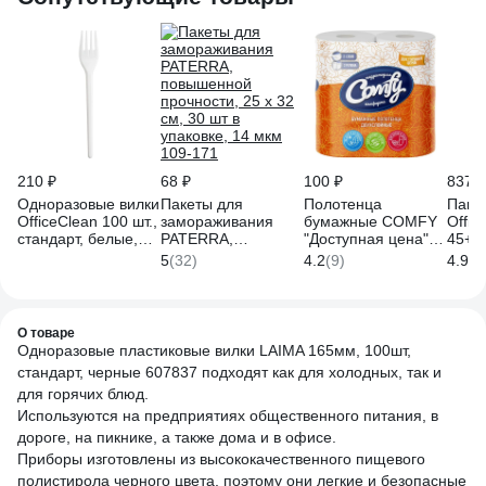
210 ₽
68 ₽
100 ₽
837 ₽
Одноразовые вилки
Пакеты для
Полотенца
Паке
OfficeClean 100 шт.,
замораживания
бумажные COMFY
Offic
стандарт, белые,
PATERRA,
"Доступная цена" 2-
45+30
16.5 см 261873/И
повышенной
сл. 2 рул./вл.12 1-
мкм 
5
(32)
4.2
(9)
4.9
(1
прочности, 25 х 32
7538
см, 30 шт в
упаковке, 14 мкм
109-171
О товаре
Одноразовые пластиковые вилки LAIMA 165мм, 100шт,
стандарт, черные 607837 подходят как для холодных, так и
для горячих блюд.
Используются на предприятиях общественного питания, в
дороге, на пикнике, а также дома и в офисе.
Приборы изготовлены из высококачественного пищевого
полистирола черного цвета, поэтому они легкие и безопасные