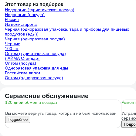
Этот товар из подборок
Недорогие (туристическая посуда)
Недорогие (посуда)
Россия
Из полистирола
Черная (одноразовая упаковка, тара и приборы для пищевых
продуктов (еды))
Черная (одноразовая посуда)
Черные
100 шт
Оптом (туристическая посуда)
ЛАЙМА Стандарт
Оптом (посуда)
Одноразовая упаковка для еды
Российские вилки
Оптом (одноразовая посуда)
Сервисное обслуживание
120 дней обмен и возврат
Ремонт
Вы можете вернуть товар, который не был использован
Устран
сервис
Подробнее
Подро