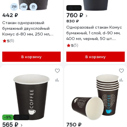
-8%
760 ₽
442 ₽
830 ₽
Стакан одноразовый
Одноразовый стакан Комус
бумажный двухслойный
бумажный, 1 слой, d-90 мм,
Комус d-80 мм, 250 мл,
400 мл, черный, 50 шт.
Waffle Black, 25 шт 1968573
5
(6)
1033894
5
(5)
В корзину
В корзину
-9%
-11%
565 ₽
750 ₽