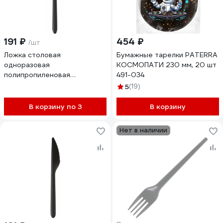
191 ₽
454 ₽
/шт
Ложка столовая
Бумажные тарелки PATERRA
одноразовая
КОСМОПАТИ 230 мм, 20 шт
полипропиленовая
491-034
ОФИСМАГ Премиум Welday
5
(19)
173 мм черная, Комплект 50
штy 881102
В корзину по 3
В корзину
Нет в наличии