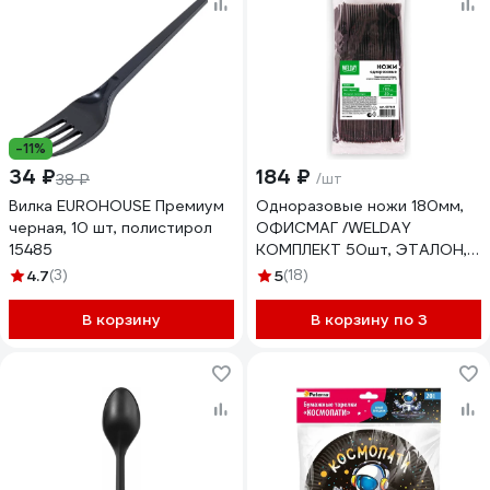
-11%
34 ₽
184 ₽
38 ₽
/шт
Вилка EUROHOUSE Премиум
Одноразовые ножи 180мм,
черная, 10 шт, полистирол
ОФИСМАГ /WELDAY
15485
КОМПЛЕКТ 50шт, ЭТАЛОН,
пластиковые, черные, ,
4.7
(3)
5
(18)
607841
В корзину
В корзину по 3