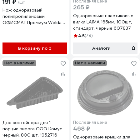
191 ₽
Последняя цена
/шт
265 ₽
Нож одноразовый
Одноразовые пластиковые
полипропиленовый
вилки LAIMA 165мм, 100шт,
ОФИСМАГ Премиум Welday
стандарт, черные 607837
173 мм черный, комплект 50
шт 881104
4.5
(79)
В корзину по 3
Аналоги
Нет в наличии
Нет в наличии
Дно контейнера для 1
Последняя цена
468 ₽
порции пирога ООО Комус
черный, 800 шт. 1952716
Одноразовые крышки для