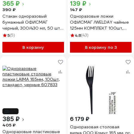
365 ₽
139 ₽
390 ₽
147 ₽
Стакан одноразовый
Одноразовые ложки
бумажный ОФИСМАГ
ОФИСМАГ /WELDAY чайные
черный, 300/430 мл, 50 шт,
125мм КОМПЛЕКТ 100шт,
однослойный, х/г, формация
ЭТАЛОН, пластиковые,
5
(5)
4.8
(43)
HB90-430-0459 609672
черные, , 607830
В корзину
В корзину по 3
-5%
385 ₽
6 179 ₽
405 ₽
Одноразовая столовая
Одноразовые пластиковые
вилка ООО Комус 165 мм, пс,