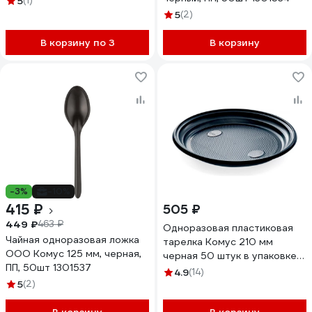
5
(1)
5
(2)
В корзину по 3
В корзину
-3%
-10%
415 ₽
505 ₽
449 ₽
463 ₽
Одноразовая пластиковая
Чайная одноразовая ложка
тарелка Комус 210 мм
ООО Комус 125 мм, черная,
черная 50 штук в упаковке
ПП, 50шт 1301537
1305765
4.9
(14)
5
(2)