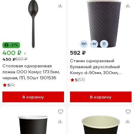
-21%
400 ₽
592 ₽
450 ₽
507 ₽
Стакан одноразовый
Столовая одноразовая
бумажный двухслойный
ложка ООО Комус 173.5мм,
Комус d-90мм, 300мл,
черная, ПП, 50шт 1301536
Waffle Black, 25шт 1968575
5
(53)
5
(4)
В корзину
В корзину