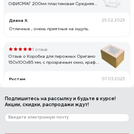
ОФИСМАГ 200мл пластиковая Средняя
пагода прозрач, комплект 240 шт.,
ШК0334 609252
Диана Х.
25.02.2025
Отличные , очень приятные на ощупь.
1 отзыв
Отзыв о Коробка для пирожных Оригамо
150x100x85 мм, с прозрачным окно, крафт,
быстросборная, склеенная, 175 шт. 38-
0314
Рустам
07.03.2025
Плотность лучше чем у других производителей
Подпишитесь
на рассылку
и будьте в курсе!
Акции, скидки, распродажи ждут!
12 отзывов
Отзыв о Ланч-бокс Viatto SSB-993 6
шт.157380