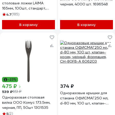
столовые ложки LAIMA
черная, 4000 шт. 1696548
165мм, 100шт, стандарт,
черные 607833
4.7
(185)
В корзину
В корзину
-23%
475 ₽
374 ₽
539 ₽
613 ₽
Одноразовые крышки для
Одноразовая столовая
стакана ОФИСМАГ250 мл,
вилка ООО Комус 173.5мм,
d-80 мм, 100 шт, клапан-
черная, ПП, 50шт 1301535
носик, черный, формация,
CH-80FB-A 606203
5
(2)