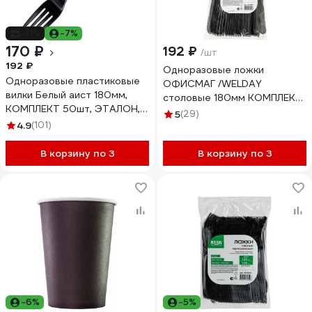
-11%
-7%
170 ₽
192 ₽
/шт
192 ₽
Одноразовые ложки
Одноразовые пластиковые
ОФИСМАГ /WELDAY
вилки Белый аист 180мм,
столовые 180мм КОМПЛЕКТ
КОМПЛЕКТ 50шт, ЭТАЛОН,
50шт, ЭТАЛОН,
5
(29)
пластиковые, черные, ,
4.9
(101)
пластиковые, черные, ,
607838
607836
В корзину по 3
В корзину по 3
-6%
-5%