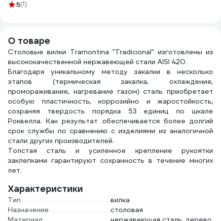
очистки алюминия
5
(1)
в индивидуальном
"Лимон", 5 л, ПЭТ
AMOL
и его сплавов
пакете 22-3040
4623721540318
05
PRO-BRITE SL-177
5 л 177-5
О товаре
Столовые вилки Tramontina "Tradicional" изготовлены из
высококачественной нержавеющей стали AISI 420.
Благодаря уникальному методу закалки в несколько
этапов (термическая закалка, охлаждение,
промораживание, нагревание газом) сталь приобретает
особую пластичность, коррозийно и жаростойкость,
сохраняя твердость порядка 53 единиц по шкале
Роквелла. Как результат обеспечивается более долгий
срок службы по сравнению с изделиями из аналогичной
стали других производителей.
Толстая сталь и усиленное крепление рукоятки
заклепками гарантируют сохранность в течение многих
лет.
Характеристики
Тип
вилка
Назначение
столовая
Материал
нержавеющая сталь, дерево