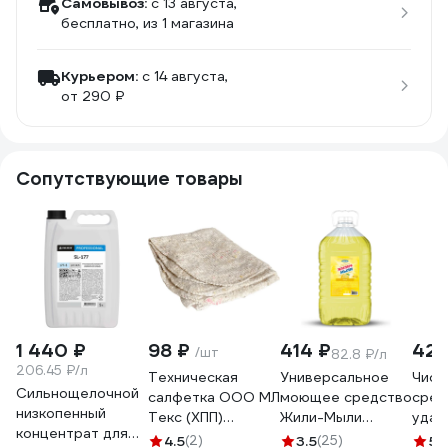
Самовывоз:
c 13 августа,
бесплатно
, из 1 магазина
Курьером:
c 14 августа,
от 290 ₽
Сопутствующие товары
1 440 ₽
98 ₽
414 ₽
420
/шт
82.8 ₽/л
206.45 ₽/л
Техническая
Универсальное
Чист
Сильнощелочной
салфетка ООО МЛ
моющее средство
сред
низкопенный
Текс (ХПП)
Жили-Мыли
удал
концентрат для
80x100 см, серая,
"Локус" аромат
жира
4.5
(2)
3.5
(25)
5
(