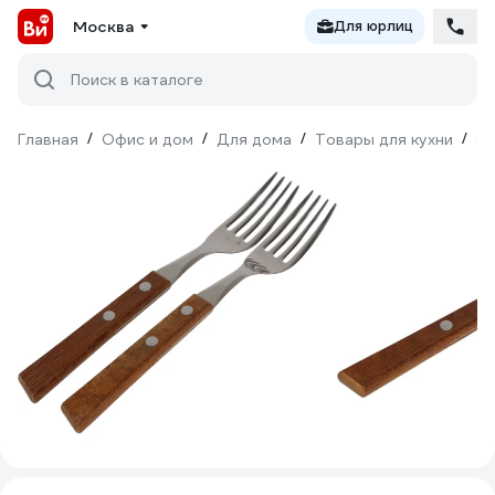
Москва
Для юрлиц
Поиск в каталоге
Главная
/
Офис и дом
/
Для дома
/
Товары для кухни
/
С