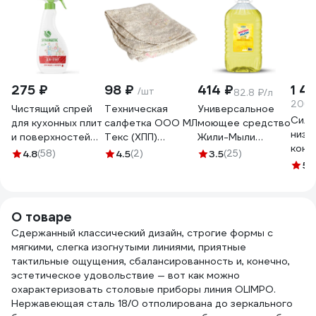
275 ₽
98 ₽
414 ₽
1 4
/шт
82.8 ₽/л
206.4
Чистящий спрей
Техническая
Универсальное
Силь
для кухонных плит
салфетка ООО МЛ
моющее средство
низк
и поверхностей
Текс (ХПП)
Жили-Мыли
конц
SYNERGETIC 500
80x100 см, серая,
"Локус" аромат
4.8
(58)
4.5
(2)
3.5
(25)
очис
мл
в индивидуальном
"Лимон", 5 л, ПЭТ
5
(1
и ег
4613720439003
пакете 22-3040
4623721540318
PRO-
106052 106052/8
5 л 1
О товаре
Сдержанный классический дизайн, строгие формы с
мягкими, слегка изогнутыми линиями, приятные
тактильные ощущения, сбалансированность и, конечно,
эстетическое удовольствие — вот как можно
охарактеризовать столовые приборы линия OLIMPO.
Нержавеющая сталь 18/0 отполирована до зеркального