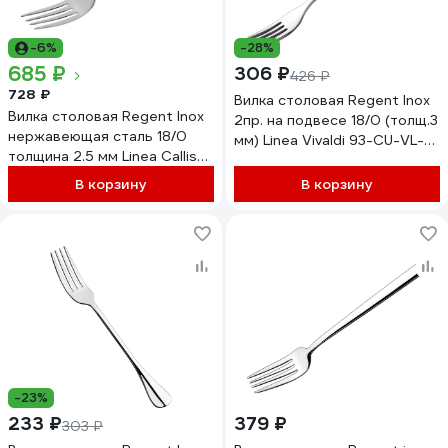
-6%
-28%
685 ₽
306 ₽
426 ₽
728 ₽
Вилка столовая Regent Inox
Вилка столовая Regent Inox
2пр. на подвесе 18/0 (толщ.3
нержавеющая сталь 18/0
мм) Linea Vivaldi 93-CU-VL-
толщина 2.5 мм Linea Callisto
02.2
93-CU-CT-02
В корзину
В корзину
-23%
233 ₽
379 ₽
303 ₽