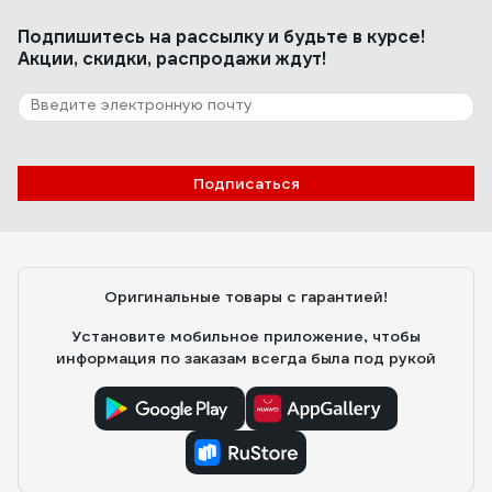
Нормальные вилки, не тонкие. Первую мойку в
Подпишитесь
на рассылку
и будьте в курсе!
посудомоечной машине пережили нормально.
Акции, скидки, распродажи ждут!
1 отзыв
Отзыв о Regent inox PRIMA 93-CU-PR-02.3
Подписаться
Антон
19.01.2026
Не ржавеет, не тускнеет, не ломается. А большего и
не нужно. В руке лежит удобно, в жизни выглядит
Оригинальные товары с гарантией!
лучше, чем на фото
Установите мобильное приложение, чтобы
информация по заказам всегда была под рукой