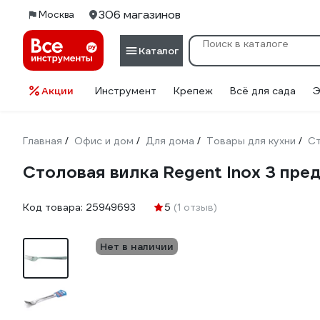
306 магазинов
Москва
Каталог
Акции
Инструмент
Крепеж
Всё для сада
Э
Главная
Офис и дом
Для дома
Товары для кухни
С
/
/
/
/
Столовая вилка Regent Inox 3 пре
Код товара:
25949693
5
(1 отзыв)
Нет в наличии