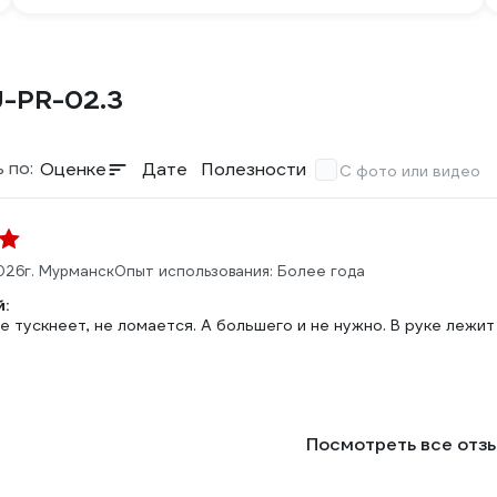
U-PR-02.3
 по:
Оценке
Дате
Полезности
С фото или видео
2026
г. Мурманск
Опыт использования: Более года
:
е тускнеет, не ломается. А большего и не нужно. В руке лежит
Посмотреть все отз