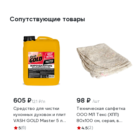
Сопутствующие товары
605 ₽
98 ₽
/шт
121 ₽/л
Средство для чистки
Техническая салфетка
кухонных духовок и плит
ООО МЛ Текс (ХПП)
VASH GOLD Master 5 л
80x100 см, серая, в
антижир 307055
индивидуальном пакете
5
(6)
4.5
(2)
22-3040