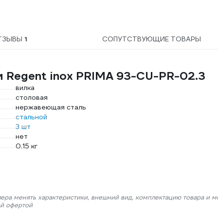
D207 5 л 9050723
ТЗЫВЫ
1
СОПУТСТВУЮЩИЕ ТОВАРЫ
и Regent inox PRIMA 93-CU-PR-02.3
вилка
столовая
нержавеющая сталь
стальной
3 шт
нет
0.15 кг
лера менять характеристики, внешний вид, комплектацию товара и м
ой офертой