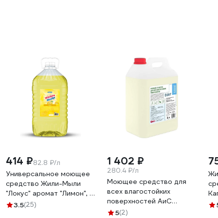
414 ₽
1 402 ₽
7
82.8 ₽/л
280.4 ₽/л
Универсальное моющее
Жи
Моющее средство для
средство Жили-Мыли
ср
всех влагостойких
"Локус" аромат "Лимон", 5
Ка
поверхностей АиС
л, ПЭТ 4623721540318
ли
3.5
(25)
BIOSOAP Proffecional /
5
(2)