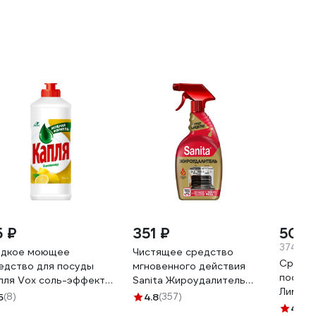
5 ₽
351 ₽
505 
374.07 
дкое моющее
Чистящее средство
Средст
едство для посуды
мгновенного действия
посуды
пля Vox соль-эффект
Sanita Жироудалитель
Лимон 
мон, 450г 9080
GOLD 500 мл 22804
5
(8)
4.8
(357)
00010
25360
4.9
(5