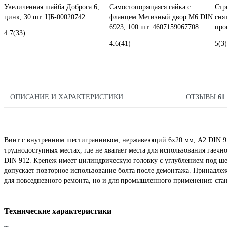
Увеличенная шайба Доброга 6,
Самостопорящаяся гайка с
Стр
цинк, 30 шт. ЦБ-00020742
фланцем Метизный двор M6 DIN
сня
6923, 100 шт. 4607159067708
про
4.7
(33)
4.6
(41)
5
(3)
ОПИСАНИЕ И ХАРАКТЕРИСТИКИ
ОТЗЫВЫ
61
Винт с внутренним шестигранником, нержавеющий 6х20 мм, А2 DIN 91
труднодоступных местах, где не хватает места для использования гаеч
DIN 912. Крепеж имеет цилиндрическую головку с углублением под шес
допускает повторное использование болта после демонтажа. Принадлежи
для повседневного ремонта, но и для промышленного применения: стан
Технические характеристики