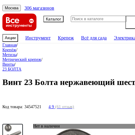
306 магазинов
Москва
Каталог
Инструмент
Крепеж
Всё для сада
Электрик
Акции
Главная
/
Крепёж
/
Метизы
/
Метрический крепеж
/
Винты
/
23 БОЛТА
Винт 23 Болта нержавеющий шест
Код товара:
34547521
4.9
(61 отзыв)
Нет в наличии