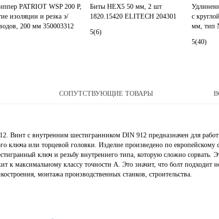
иппер PATRIOT WSP 200 P,
Биты HEX5 50 мм, 2 шт
Удлинен
тие изоляции и резка э/
1820.15420 ELITECH 204301
с кругл
водов, 200 мм 350003312
мм, тип 
5
(6)
5
(40)
СОПУТСТВУЮЩИЕ ТОВАРЫ
В
2. Винт с внутренним шестигранником DIN 912 предназначен для работ
ного ключа или торцевой головки. Изделие произведено по европейскому 
тигранный ключ и резьбу внутреннего типа, которую сложно сорвать. Э
т к максимальному классу точности A. Это значит, что болт подходит н
костроения, монтажа производственных станков, строительства.