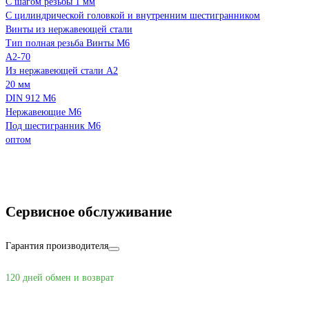
С шагом резьбы 1 мм
С цилиндрической головкой и внутренним шестигранником
Винты из нержавеющей стали
Тип полная резьба Винты М6
A2-70
Из нержавеющей стали А2
20 мм
DIN 912 М6
Нержавеющие М6
Под шестигранник М6
оптом
Сервисное обслуживание
Гарантия производителя
120 дней обмен и возврат