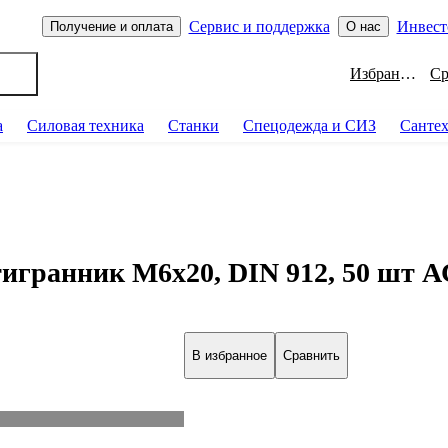
Сервис и поддержка
Инвест
Получение и оплата
О нас
Избранное
а
Силовая техника
Станки
Спецодежда и СИЗ
Санте
игранник М6x20, DIN 912, 50 шт А
В избранное
Сравнить