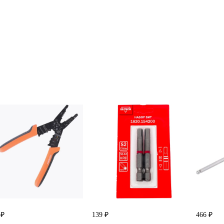
 ₽
139 ₽
466 ₽