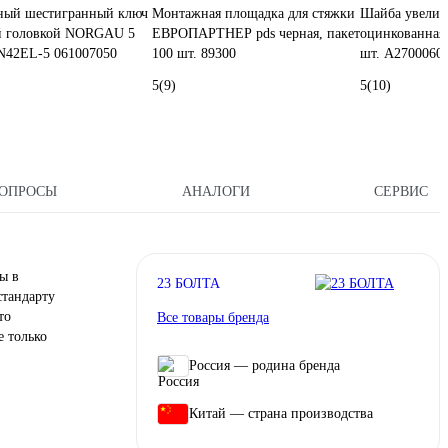
ный шестигранный ключ
Монтажная площадка для стяжки
Шайба увелич
ой головкой NORGAU 5
ЕВРОПАРТНЕР pds черная, пакет
оцинкованная,
N42EL-5 061007050
100 шт. 89300
шт. А2700060
5
(9)
5
(10)
ОПРОСЫ
АНАЛОГИ
СЕРВИС
ы в
23 БОЛТА
стандарту
то
Все товары бренда
е только
Россия — родина бренда
Китай — страна производства