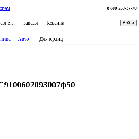
орам
8 800 550-37-70
Сравнение
Заказы
Корзина
Войти
хника
Авто
Для юрлиц
С9100602093007ф50