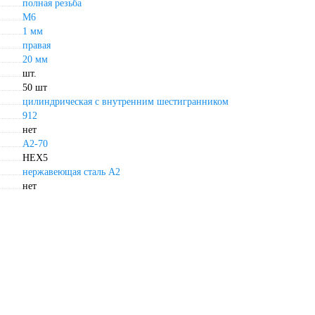
полная резьба
М6
1 мм
правая
20 мм
шт.
50 шт
цилиндрическая с внутренним шестигранником
912
нет
А2-70
HEX5
нержавеющая сталь А2
нет