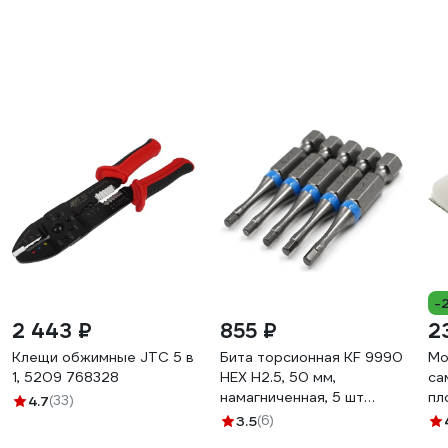
-
2 443 ₽
855 ₽
2
Клещи обжимные JTC 5 в
Бита торсионная КF 9990
Мо
1, 5209 768328
HEX H2.5, 50 мм,
са
намагниченная, 5 шт
пл
4.7
(33)
KREPFIELD
ПМ
3.5
(6)
9990БИТАELNARHEXH2,5х50-
49