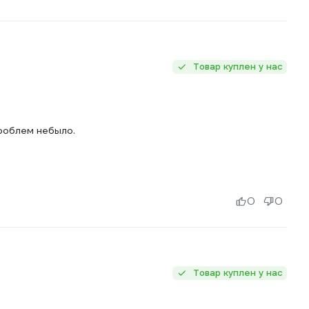
Товар куплен у нас
роблем небыло.
0
0
Товар куплен у нас