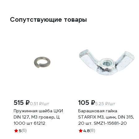
Сопутствующие товары
515 ₽
105 ₽
0.51 ₽/шт
5.25 ₽/шт
Пружинная шайба ЦКИ
Барашковая гайка
DIN 127, М3 гровер, Ц
STARFIX М3, цинк, DIN 315,
1000 шт 61212
20 шт. SMZ1-15681-20
5
(6)
4.8
(8)