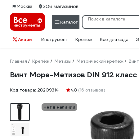
306 магазинов
Москва
Каталог
Акции
Инструмент
Крепеж
Всё для сада
Э
Главная
Крепёж
Метизы
Метрический крепеж
Вин
/
/
/
/
Винт Море-Метизов DIN 912 класс 
Код товара:
28209314
4.8
(16 отзывов)
Нет в наличии