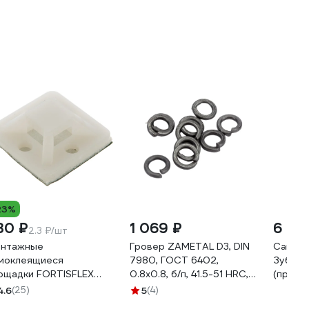
23%
30 ₽
1 069 ₽
6 651
2.3 ₽/шт
нтажные
Гровер ZAMETAL D3, DIN
Самост
моклеящиеся
7980, ГОСТ 6402,
Зубр М
ощадки FORTISFLEX
0.8x0.8, б/п, 41.5-51 HRC,
(приме
С 20х20 белый 100шт
уп. 1 кг ZA511843
30358
4.6
(25)
5
(4)
444