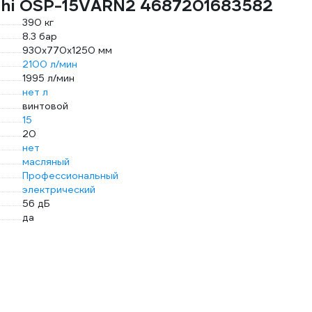
achi OSP-15VARN2 4687201683582
390 кг
8.3 бар
930x770x1250 мм
2100 л/мин
1995 л/мин
нет л
винтовой
15
20
нет
масляный
Профессиональный
электрический
56 дБ
да