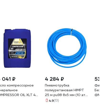
4 041 ₽
4 284 ₽
53 2
сло компрессорное
Пневмотрубка
Фильтр
неральное
полиуретановая HIMPT
Бежец
MPRESSOR OIL XLT 46
25 м pu98 8x5 мм (10 атм)
ФМ3.0
0L RINNOL 192605
китай 00-00019233
ФМ-180
4.9
(13)
ФМ-180