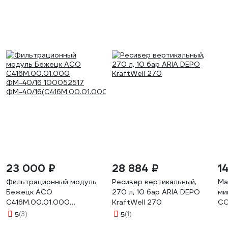
23 000 ₽
28 884 ₽
1
Фильтрационный модуль
Ресивер вертикальный,
Ма
Бежецк АСО
270 л, 10 бар ARIA DEPO
ми
С416М.00.01.000
KraftWell 270
CO
ФМ-40/16 100052517
e2
5
(3)
5
(1)
ФМ-40/16(С416М.00.01.000)