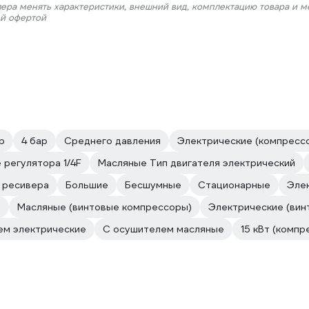
лера менять характеристики, внешний вид, комплектацию товара и м
ой офертой
р
4 бар
Среднего давления
Электрические (компресс
 регулятора 1/4F
Масляные Тип двигателя электрический
 ресивера
Большие
Бесшумные
Стационарные
Эле
е
Масляные (винтовые компрессоры)
Электрические (вин
ем электрические
С осушителем масляные
15 кВт (компр