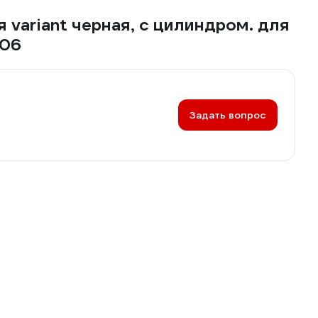
 variant черная, с цилиндром. для
006
Задать вопрос