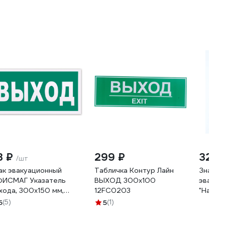
3 ₽
299 ₽
327 
/шт
ак эвакуационный
Табличка Контур Лайн
Знак 
ИСМАГ Указатель
ВЫХОД 300х100
эвакуа
хода, 300x150 мм,
12FC0203
"Напра
толюминесцентный,
КОМПЛЕ
5
(5)
5
(1)
енка самоклеящаяся,
200x20
2 610587
02-01,