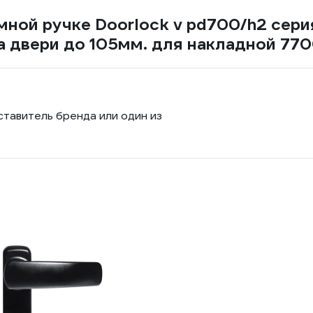
ной ручке Doorlock v pd700/h2 серия
 двери до 105мм. для накладной 77
ставитель бренда или один из