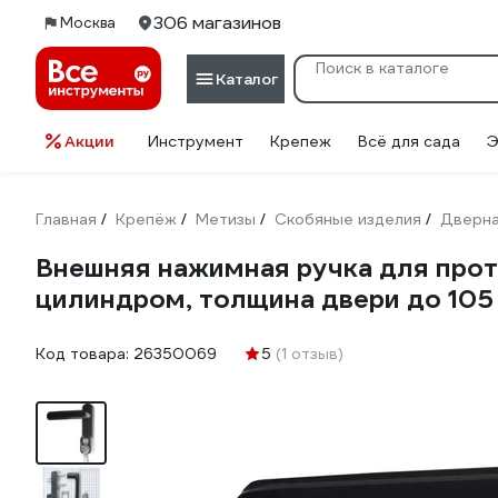
306 магазинов
Москва
Каталог
Акции
Инструмент
Крепеж
Всё для сада
Э
Главная
Крепёж
Метизы
Скобяные изделия
Дверна
/
/
/
/
Внешняя нажимная ручка для проти
цилиндром, толщина двери до 105 
Код товара:
26350069
5
(1 отзыв)