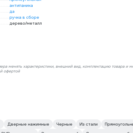
антипаника
да
ручка в сборе
дерево/металл
лера менять характеристики, внешний вид, комплектацию товара и м
ой офертой
й
Дверные нажимные
Черные
Из стали
Прямоугольн