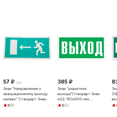
57 ₽
385 ₽
8
/шт
Знак "Направление к
Знак "указатель
Зн
эвакуационному выходу
выхода"Стандарт Знак
ОФ
налево" Стандарт Знак
е22, 150x300 мм,
вы
Е04, 150x300 мм, 00-
фотолюм s 2, пленка
фо
5
(6)
5
(2)
00023653
(гост 12.4.026-2015) 00-
пл
00010336
Е2