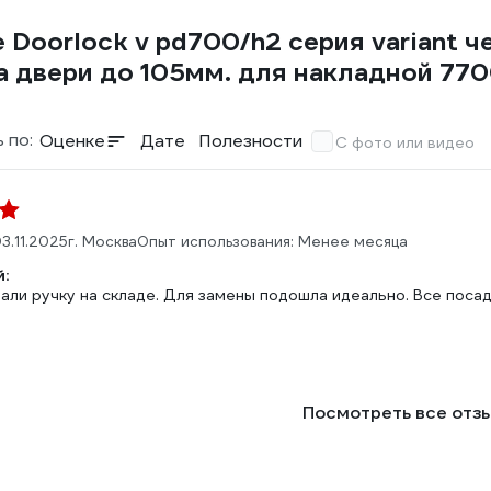
Doorlock v pd700/h2 серия variant ч
 двери до 105мм. для накладной 77
 по:
Оценке
Дате
Полезности
С фото или видео
3.11.2025
г. Москва
Опыт использования: Менее месяца
:
али ручку на складе. Для замены подошла идеально. Все поса
Посмотреть все отз