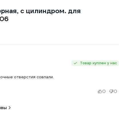
ерная, с цилиндром. для
006
Товар куплен у нас
дочные отверстия совпали.
0
0
ывы