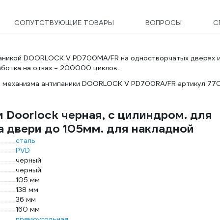
СОПУТСТВУЮЩИЕ ТОВАРЫ
ВОПРОСЫ
С
ипаникой DOORLOCK V PD700MA/FR на одностворчатых дверях 
аботка на отказ = 200000 циклов.
т механизма антипаники DOORLOCK V PD700RA/FR артикул 77
 Doorlock черная, с цилиндром. для
 двери до 105мм. для накладной
сталь
PVD
черный
черный
105 мм
138 мм
36 мм
160 мм
прямоугольная