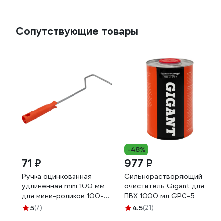
Сопутствующие товары
-48%
71 ₽
977 ₽
Ручка оцинкованная
Сильнорастворяющий
удлиненная mini 100 мм
очиститель Gigant для
для мини-роликов 100-
ПВХ 1000 мл GPC-5
150 мм DECOR 0565-42
5
(7)
4.5
(21)