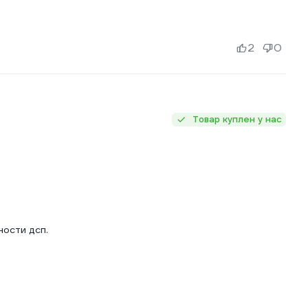
2
0
Товар куплен у нас
ности дсп.