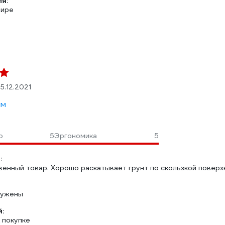
ля:
тире
15.12.2021
мм
о
5
Эргономика
5
:
венный товар. Хорошо раскатывает грунт по скользкой поверх
ружены
:
 покупке