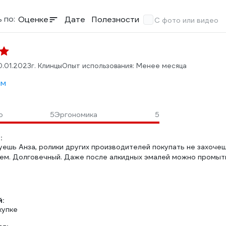
 по:
Оценке
Дате
Полезности
С фото или видео
0.01.2023
г. Клинцы
Опыт использования: Менее месяца
мм
о
5
Эргономика
5
:
ешь Анза, ролики других производителей покупать не захочеш
сем. Долговечный. Даже после алкидных эмалей можно промыть
:
купке