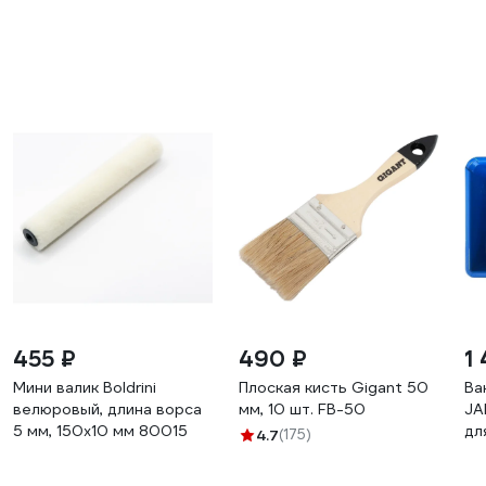
455 ₽
490 ₽
1
Мини валик Boldrini
Плоская кисть Gigant 50
Ва
велюровый, длина ворса
мм, 10 шт. FB-50
JA
5 мм, 150x10 мм 80015
дл
4.7
(175)
46