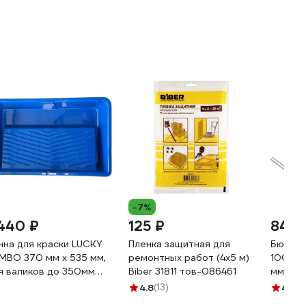
-7%
 440 ₽
125 ₽
84 ₽
нна для краски LUCKY
Пленка защитная для
Бюгель
MBO 370 мм х 535 мм,
ремонтных работ (4х5 м)
100–15
я валиков до 350мм
Biber 31811 тов-086461
мм, Эк
0018
150
4.8
(13)
4.8
(5