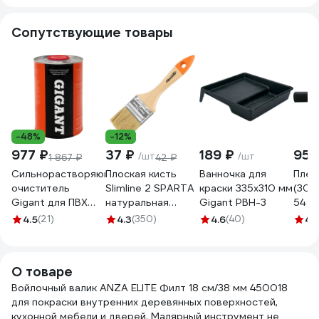
Сопутствующие товары
-48%
-12%
977 ₽
37 ₽
189 ₽
951
/шт
/шт
1 867 ₽
42 ₽
Сильнорастворяющий
Плоская кисть
Ванночка для
Плен
очиститель
Slimline 2 SPARTA
краски 335х310 мм
(30х1
Gigant для ПВХ
натуральная
Gigant PBH-3
54 кв
1000 мл GPC-5
щетина,
Конц
4.5
(21)
4.3
(350)
4.6
(40)
4.
деревянная ручка
3047
824305
О товаре
Войлочный валик ANZA ELITE Филт 18 см/38 мм 450018
для покраски внутренних деревянных поверхностей,
кухонной мебели и дверей. Малярный инструмент не