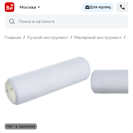
Москва
Для юрлиц
Поиск в каталоге
Главная
/
Ручной инструмент
/
Малярный инструмент
/
Ва
Нет в наличии