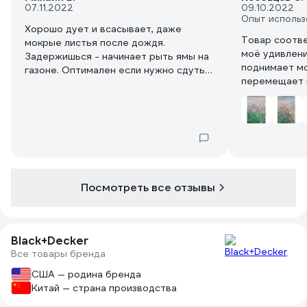
07.11.2022
09.10.2022
Опыт использ
Хорошо дует и всасывает, даже
Товар соотве
мокрые листья после дождя.
моё удивление, очень мощный, легко
Задержишься - начинает рыть ямы на
поднимает мо
газоне. Оптимален если нужно сдуть
перемещает 
мусор в разные стороны, например
расстояние. 
листья с площадки на газон. Отлично
Пылесосом не
раздувает в разные стороны листья
участке мног
из кустов малины, смородины и пр, и
длинной травы. Алгоритм работы
нужно придумывать - это не грабли,
которые радиально собирают мусор в
кучу. Хотите сдуть листья в кучу -
Посмотреть все отзывы
придется много ходить вокруг неё,
совершая маятниковые движения
воздуходувкой вдоль потока.
Black+Decker
Все товары бренда
США — родина бренда
Китай — страна производства