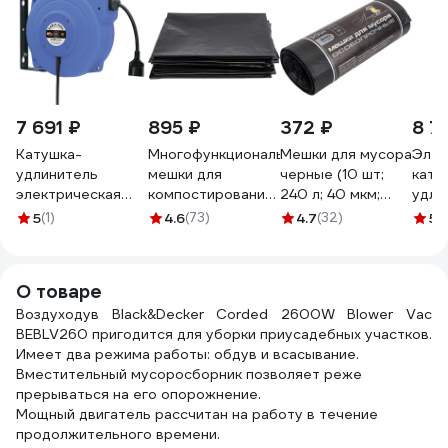
7 691 ₽
895 ₽
372 ₽
8 7
Катушка-
Многофункциональные
Мешки для мусора
Элек
удлинитель
мешки для
черные (10 шт;
кату
электрическая
компостирования,
240 л; 40 мкм;
удли
настенная DMECL
листвы, мусора и
ПСД; 85x130 см)
с каб
5
(1)
4.6
(73)
4.7
(32)
5
(1
18 м 230В
отходов (120 л,
ООО Комус
кв.мм
L14537.018
70х110 см, 150
839695
+ 0.
В0000000201181
мкм, 10 шт) Зри в
О товаре
корень
Воздуходув Black&Decker Corded 2600W Blower Vac
4650243048305
BEBLV260 пригодится для уборки приусадебных участков.
Имеет два режима работы: обдув и всасывание.
Вместительный мусоросборник позволяет реже
прерываться на его опорожнение.
Мощный двигатель рассчитан на работу в течение
продолжительного времени.