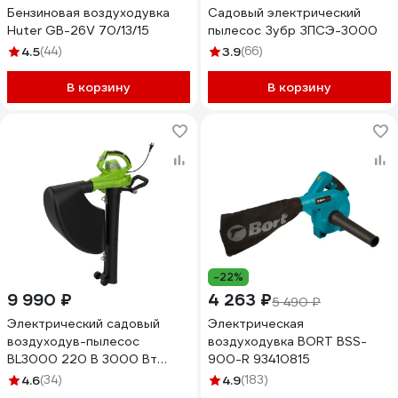
Бензиновая воздуходувка
Садовый электрический
Huter GB-26V 70/13/15
пылесос Зубр ЗПСЭ-3000
4.5
(44)
3.9
(66)
В корзину
В корзину
-22%
9 990 ₽
4 263 ₽
5 490 ₽
Электрический садовый
Электрическая
воздуходув-пылесос
воздуходувка BORT BSS-
BL3000 220 В 3000 Вт
900-R 93410815
GreenWorks 2406507
4.6
(34)
4.9
(183)