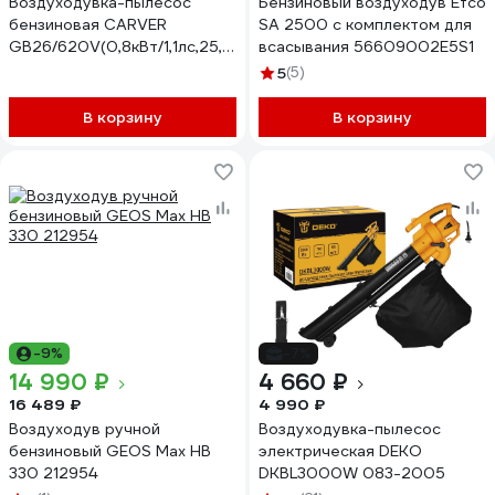
Воздуходувка-пылесос
Бензиновый воздуходув Efco
бензиновая CARVER
SA 2500 c комплектом для
GB26/620V(0,8кВт/1,1лс,25,4
всасывания 56609002E5S1
куб.см,620 куб.м/
5
(5)
час,мусоросб.45л)
01.024.00035
В корзину
В корзину
-9%
-7%
14 990 ₽
4 660 ₽
16 489 ₽
4 990 ₽
Воздуходув ручной
Воздуходувка-пылесос
бензиновый GEOS Max HB
электрическая DEKO
330 212954
DKBL3000W 083-2005