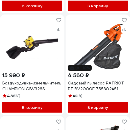
В корзину
В корзину
до -10%
15 990 ₽
4 560 ₽
Воздуходувка-измельчитель
Садовый пылесос PATRIOT
CHAMPION GBV326S
PT BV2000E 755302451
4.3
(67)
4
(54)
В корзину
В корзину