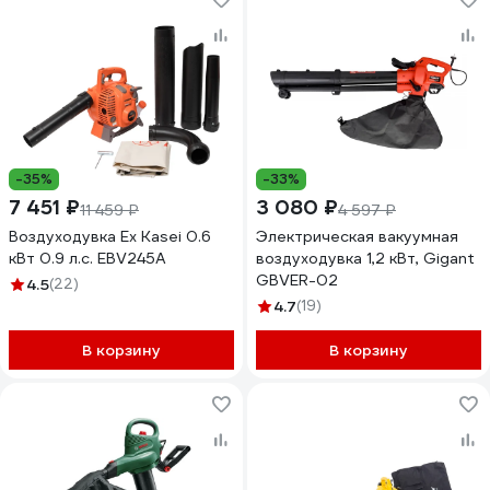
-35%
-33%
7 451 ₽
3 080 ₽
11 459 ₽
4 597 ₽
Воздуходувка Ex Kasei 0.6
Электрическая вакуумная
кВт 0.9 л.с. EBV245A
воздуходувка 1,2 кВт, Gigant
GBVER-02
4.5
(22)
4.7
(19)
В корзину
В корзину