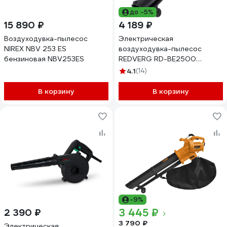
до -5%
15 890 ₽
4 189 ₽
Воздуходувка-пылесос
Электрическая
NIREX NBV 253 ES
воздуходувка-пылесос
бензиновая NBV253ES
REDVERG RD-BE2500
6623907
4.1
(14)
В корзину
В корзину
-9%
3 445 ₽
2 390 ₽
3 790 ₽
Электрическая