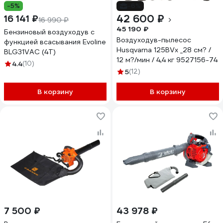
-5%
-6%
42 600 ₽
16 141 ₽
16 990 ₽
45 190 ₽
Бензиновый воздуходув с
Воздуходув-пылесос
функцией всасывания Evoline
Husqvarna 125ВVx _28 см? /
BLG31VAC (4T)
12 м?/мин / 4,4 кг 9527156-74
4.4
(10)
5
(12)
В корзину
В корзину
7 500 ₽
43 978 ₽