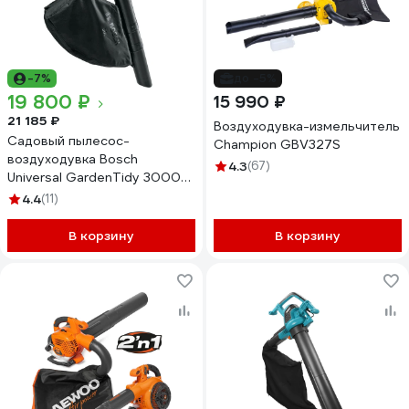
-7%
до -5%
19 800 ₽
15 990 ₽
21 185 ₽
Воздуходувка-измельчитель
Садовый пылесос-
Champion GBV327S
воздуходувка Bosch
4.3
(67)
Universal GardenTidy 3000
06008B1001
4.4
(11)
В корзину
В корзину