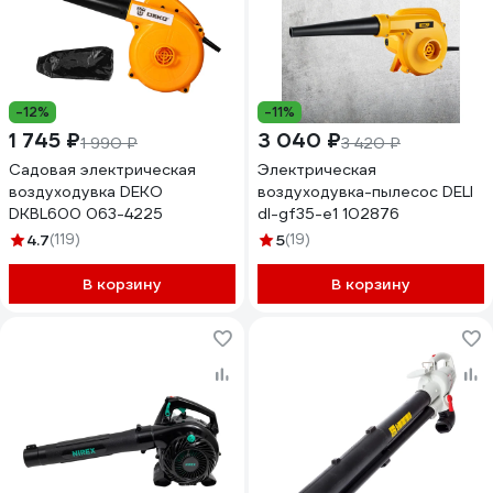
-12%
-11%
1 745 ₽
3 040 ₽
1 990 ₽
3 420 ₽
Садовая электрическая
Электрическая
воздуходувка DEKO
воздуходувка-пылесос DELI
DKBL600 063-4225
dl-gf35-e1 102876
4.7
(119)
5
(19)
В корзину
В корзину