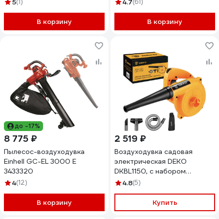
5
(1)
4.7
(61)
В корзину
В корзину
до -17%
8 775 ₽
2 519 ₽
Пылесос-воздуходувка
Воздуходувка садовая
Einhell GC-EL 3000 E
электрическая DEKO
3433320
DKBL1150, с набором
насадок, 083-2042
4
(12)
4.8
(5)
В корзину
Купить