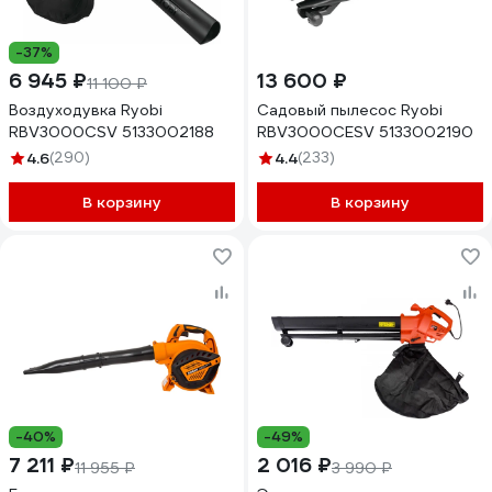
-37%
6 945 ₽
13 600 ₽
11 100 ₽
Воздуходувка Ryobi
Садовый пылесос Ryobi
RBV3000CSV 5133002188
RBV3000CESV 5133002190
4.6
(290)
4.4
(233)
В корзину
В корзину
-40%
-49%
7 211 ₽
2 016 ₽
11 955 ₽
3 990 ₽