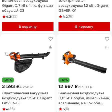
Бензиновая воздуходувка
Электрическая
Gigant 0,7 кВт, 1 л.с. функция
воздуходувка 1,2 кВт, Gigant
обдув LU-03
GBVER-01
4.3
(33)
4.2
(18)
В корзину
В корзину
-39%
-41%
2 593 ₽
12 997 ₽
4 256 ₽
21 989 ₽
Электрическая вакуумная
Бензиновая воздуходувка
воздуходувка 1,5 кВт, Gigant
0,81 кВт обдув, измельчение,
GBVER-03
всасывание, мешок 55л
Gigant LU-04
4
(26)
5
(6)