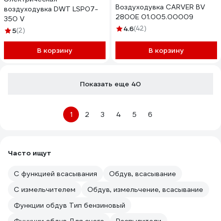
Воздуходувка CARVER BV
воздуходувка DWT LSP07-
2800E 01.005.00009
350 V
4.6
(42)
5
(2)
В корзину
В корзину
Показать еще 40
1
2
3
4
5
6
Часто ищут
С функцией всасывания
Обдув, всасывание
С измельчителем
Обдув, измельчение, всасывание
Функции обдув Тип бензиновый