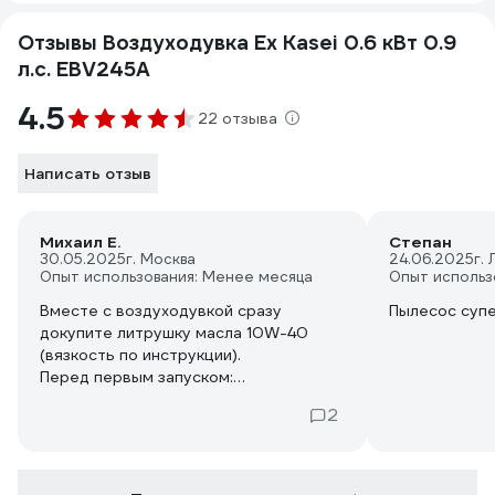
Отзывы Воздуходувка Ex Kasei 0.6 кВт 0.9
л.с. EBV245A
4.5
22 отзыва
Написать отзыв
Михаил Е.
Степан
30.05.2025
г. Москва
24.06.2025
г.
Опыт использования: Менее месяца
Опыт использ
Вместе с воздуходувкой сразу
Пылесос суп
докупите литрушку масла 10W-40
(вязкость по инструкции).
Перед первым запуском:
1. Проверьте зазор свечи, у меня был
2
уменьшен, должен быть 0,5 мм
2. Промочите воздушный фильтр в
масле, оберните в ветошь и выжмите
излишки, с завода фильтр установлен