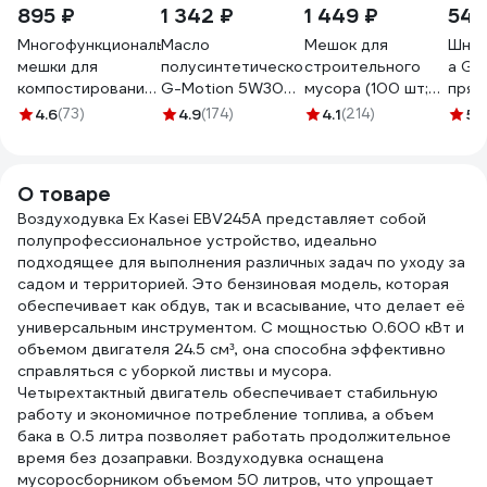
895 ₽
1 342 ₽
1 449 ₽
542
Многофункциональные
Масло
Мешок для
Шнур
мешки для
полусинтетическое
строительного
а Gig
компостирования,
G-Motion 5W30
мусора (100 шт;
пряд
листвы, мусора и
4Т ARCTIC (1 л)
55х95 см;
50м,
4.6
(73)
4.9
(174)
4.1
(214)
5
(
отходов (120 л,
PATRIOT
зеленый) Gigant
70х110 см, 150
850030100
12-004
мкм, 10 шт) Зри в
О товаре
корень
4650243048305
Воздуходувка Ex Kasei EBV245A представляет собой
полупрофессиональное устройство, идеально
подходящее для выполнения различных задач по уходу за
садом и территорией. Это бензиновая модель, которая
обеспечивает как обдув, так и всасывание, что делает её
универсальным инструментом. С мощностью 0.600 кВт и
объемом двигателя 24.5 см³, она способна эффективно
справляться с уборкой листвы и мусора.
Четырехтактный двигатель обеспечивает стабильную
работу и экономичное потребление топлива, а объем
бака в 0.5 литра позволяет работать продолжительное
время без дозаправки. Воздуходувка оснащена
мусоросборником объемом 50 литров, что упрощает