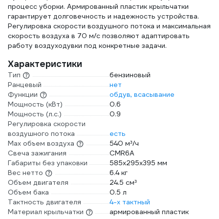
процесс уборки. Армированный пластик крыльчатки
гарантирует долговечность и надежность устройства.
Регулировка скорости воздушного потока и максимальная
скорость воздуха в 70 м/с позволяют адаптировать
работу воздуходувки под конкретные задачи.
Характеристики
Тип
бензиновый
Ранцевый
нет
Функции
обдув, всасывание
Мощность (кВт)
0.6
Мощность (л.с.)
0.9
Регулировка скорости
воздушного потока
есть
Max объем воздуха
540 м³/ч
Свеча зажигания
CMR6A
Габариты без упаковки
585x295x395 мм
Вес нетто
6.4 кг
Объем двигателя
24.5 см³
Объем бака
0.5 л
Тактность двигателя
4-х тактный
Материал крыльчатки
армированный пластик