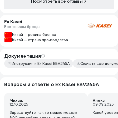
Посмотреть все отзывы
сухой, по инструкции он
пропитывается.
3. Слейте остатки
транспортировочного масла из
Ex Kasei
картера, у меня слилось около 15 мл.
Все товары бренда
Залейте 60 мл масла 10w-40 с
Китай — родина бренда
помощью мерного стакана из
Китай — страна производства
комплекта.
4. Если будете использовать как
пылесос, то снимите кожух "улитки" и
Документация
заточите нож для мульчирования на
крыльчатке с помощью
Инструкция к Ex Kasei EBV245A
Скачать всю докум
шлифовального круга 115 или 125 УШМ.
Режим пылесоса используйте только
для сбора травы и листвы, избегайте
камней и прочих предметов - они
Вопросы и ответы о Ex Kasei EBV245A
разрушат пластиковую крыльчатку.
После использования пылесоса
очищайте крыльчатку от налипших
Михаил
Алекс
остатков травы.
12.10.2025
09.09.2025
С точки зрения результата мощность
Здравствуйте, как то можно модель
Какой уровен
в режиме воздуходувки отличная, а в
800 переоборудовать в пылесос?