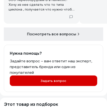
режиме пылесоса
Хочу из нее сделать что то типа
удовлетворительная.
циклона , получается что нужно чтоб
По итогу это последняя по значимости
крыльчатка в обратном направлении
техника в садовом "автопарке", для
вращалась?
любителей финишного порядка на
участке.
Посмотреть все вопросы
Нужна помощь?
Задайте вопрос – вам ответит наш эксперт,
представитель бренда или один из
покупателей
Задать вопрос
Этот товар из подборок