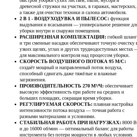
быстрой уборки сухих листьев, пыли, мусора и
древесной стружки на участках, в гаражах, мастерских,
а также для очистки техники и салона автомобиля.
2 В 1 - ВОЗДУХОДУВКА И ПЫЛЕСОС:
функция
выдувания и всасывания — универсальное решение дл
уборки внутри и снаружи помещения.
РАСШИРЕННАЯ КОМПЛЕКТАЦИЯ:
гибкий шланг
и три сменные насадки обеспечивают точную очистку 
узких щелях, углах и других труднодоступных местах 
для максимального контроля над процессом уборки.
СКОРОСТЬ ВОЗДУШНОГО ПОТОКА 95 М/С:
создаёт мощный и направленный поток воздуха,
способный сдвигать даже тяжёлые и влажные
загрязнения.
ПРОИЗВОДИТЕЛЬНОСТЬ 270 М³/Ч:
обеспечивает
высокую эффективность при работе на средних и
больших площадях, сокращая время уборки.
РЕГУЛИРУЕМАЯ СКОРОСТЬ:
плавная настройка
интенсивности потока воздуха — точная работа с
разными материалами и условиями.
СТАБИЛЬНАЯ РАБОТА ПРИ НАГРУЗКАХ:
8000 В
и до 16000 об/мин — оптимальный баланс для работы
инструмента без потери мощности в любых условиях