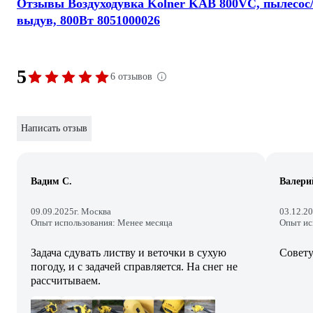
Отзывы Воздуходувка Kolner KAB 800VC, пылесос
выдув, 800Вт 8051000026
5
6 отзывов
Написать отзыв
Вадим С.
Валери
09.09.2025
г. Москва
03.12.2
Опыт использования: Менее месяца
Опыт ис
Задача сдувать листву и веточки в сухую
Совету
погоду, и с задачей справляется. На снег не
рассчитываем.