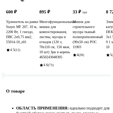
600 ₽
895 ₽
33 ₽
8 7
/шт
Удлинитель на рамке
Многофункциональные
Мешок для
Элек
Stayer MF 207, 10 м,
мешки для
строительного
кату
2200 Вт, 1 гнездо,
компостирования,
мусора тканый
DEK
ПВС 2х0,75 мм2,
листвы, мусора и
полипропиленовый
3x1.
55014-10_z01
отходов (120 л,
(90х50 см) РОС
9.1 
70х110 см, 150 мкм,
11903
10
4.5
(12)
10 шт) Зри в корень
4
(28)
5
(
4650243048305
4.6
(73)
О товаре
ОБЛАСТЬ ПРИМЕНЕНИЯ:
идеально подходит для