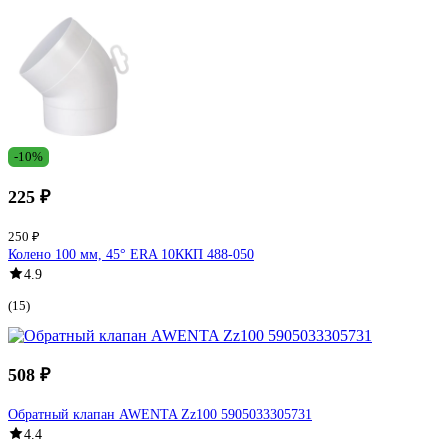
-10%
225 ₽
250 ₽
Колено 100 мм, 45° ERA 10ККП 488-050
4.9
(15)
508 ₽
Обратный клапан AWENTA Zz100 5905033305731
4.4