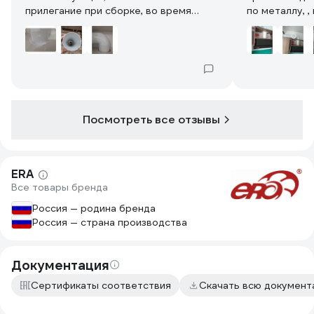
прилегание при сборке, во время
по металлу, ,
монтажа всего участка от вытяжки до
крупным напи
вентиляционной шахты заняло менее
заусенцы сн
2-х часов. Единственный минус
(различие цвета) нивелируется тем,
что вся конструкция вентиляции
смонтирована внутри подвесных
кухонных шкафов.
Посмотреть все отзывы
ERA
Все товары бренда
Россия — родина бренда
Россия — страна производства
Документация
Сертификаты соответствия
Скачать всю докумен