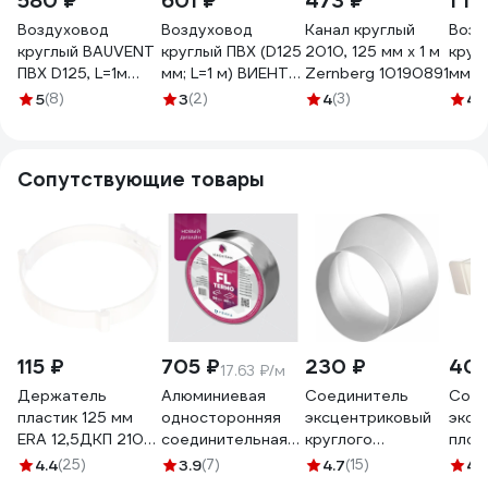
580 ₽
601 ₽
473 ₽
1 18
Воздуховод
Воздуховод
Канал круглый
Возд
круглый BAUVENT
круглый ПВХ (D125
2010, 125 мм х 1 м
круг
ПВХ D125, L=1м
мм; L=1 м) ВИЕНТО
Zernberg 10190891
мм; L
BV12-10
В12,5ВК1
ВИЕН
5
(8)
3
(2)
4
(3)
4
(
Сопутствующие товары
115 ₽
705 ₽
230 ₽
400
17.63 ₽/м
Держатель
Алюминиевая
Соединитель
Соед
пластик 125 мм
односторонняя
эксцентриковый
эксц
ERA 12,5ДКП 210-
соединительная
круглого
плос
002
лента FL termo,
воздуховода с
возд
4.4
(25)
3.9
(7)
4.7
(15)
4.
40 п.м Изоспан
круглым 12.515РЭП
круг