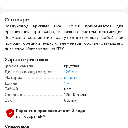
11.02.00.13.00.000.0040.0050.00
(пластик; 125/150
60х2
мм) ERA 90-
620С
02009
045
О товаре
Воздуховод круглый ERA 12,5ВП1 применяется для
организации приточных, вытяжных систем вентиляции.
Возможно соединение воздуховодов между собой при
помощи соединительных элементов соответствующего
диаметра. Изготовлен из ПВХ.
Характеристики
Форма канала
круглая
Диаметр воздуховодов
125 мм
Материал
пластик
Длина
1 м
Гибкий
нет
Сечение
125х125 мм
Цвет
белый
Гарантия производителя 2 года
на товары ERA
Упаковка