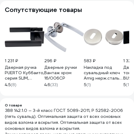
Сопутствующие товары
1 231 ₽
296 ₽
583 ₽
1 322
Дверная ручка
Дверные ручки
Накладка под
Двер
PUERTO Куббаито,
Вантаж хром
сувальдный ключ
тонк
серия SLIM,
16/006CP
Amig нерж.сталь
BUSS
черный INAL 541-
2-53
A-55
4.5
(8)
4.6
(33)
5
(1)
5
(10)
03 slim B
940
О товаре
ЗВ8 142.1.0 — 3-й класс ГОСТ 5089-2011, Р 52582-2006
(пять сувальд). Оптимальная защита от всех основных
видов взлома и вскрытия. Оптимальная защита от всех
основных видов взлома и вскрытия.