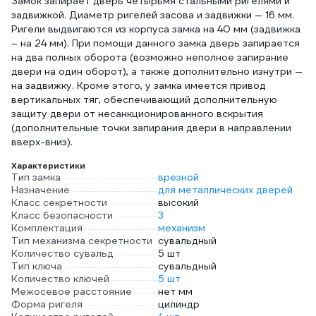
Замок запирает дверь четырьмя стальными ригелями и
задвижкой. Диаметр ригелей засова и задвижки — 16 мм.
Ригели выдвигаются из корпуса замка на 40 мм (задвижка
– на 24 мм). При помощи данного замка дверь запирается
на два полных оборота (возможно неполное запирание
двери на один оборот), а также дополнительно изнутри —
на задвижку. Кроме этого, у замка имеется привод
вертикальных тяг, обеспечивающий дополнительную
защиту двери от несанкционированного вскрытия
(дополнительные точки запирания двери в направлении
вверх-вниз).
Характеристики
Тип замка
врезной
Назначение
для металлических дверей
Класс секретности
высокий
Класс безопасности
3
Комплектация
механизм
Тип механизма секретности
сувальдный
Количество сувальд
5 шт
Тип ключа
сувальдный
Количество ключей
5 шт
Межосевое расстояние
нет мм
Форма ригеля
цилиндр