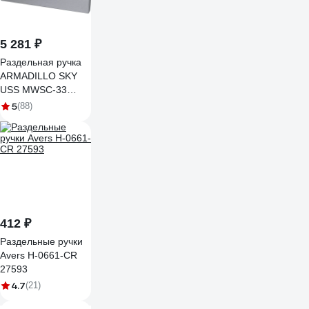
5 281 ₽
Раздельная ручка
ARMADILLO SKY
USS MWSC-33
итальянский
5
(88)
тисненый 42807
412 ₽
Раздельные ручки
Avers H-0661-CR
27593
4.7
(21)