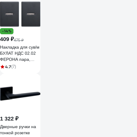
шток 130мм 73238
-14%
409 ₽
475 ₽
Накладка для сув/м
БУЛАТ НДС 02.02
ФЕРОНА пара,
матовый черный
4.7
(7)
14966
1 322 ₽
Дверные ручки на
тонкой розетке