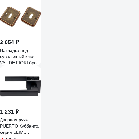
3 054 ₽
Накладка под
сувальдный ключ
VAL DE FIORI брон
сост с эм 2 шт INOB
72 OB/BRI
1 231 ₽
Дверная ручка
PUERTO Куббаито,
серия SLIM,
черный INAL 541-