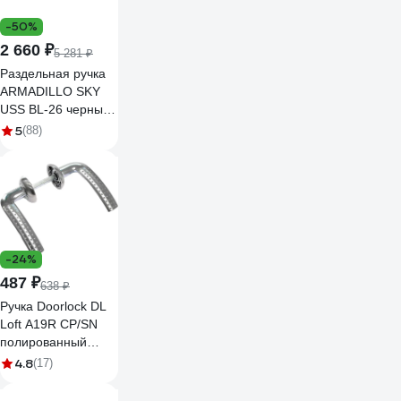
-50%
2 660 ₽
5 281 ₽
Раздельная ручка
ARMADILLO SKY
USS BL-26 черный
42803
5
(88)
-24%
487 ₽
638 ₽
Ручка Doorlock DL
Loft A19R CP/SN
полированный
хром/матовый
4.8
(17)
никель, толщина
двери 60-85 мм,