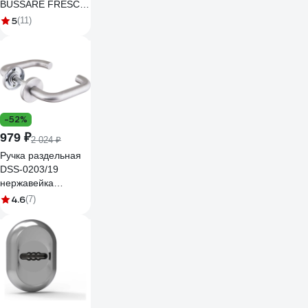
BUSSARE FRESCO
A-55-40 BLACK
5
(11)
940000004026
-52%
979 ₽
2 024 ₽
Ручка раздельная
DSS-0203/19
нержавейка
квадрат 8x110 мм
4.6
(7)
Fuaro 35691