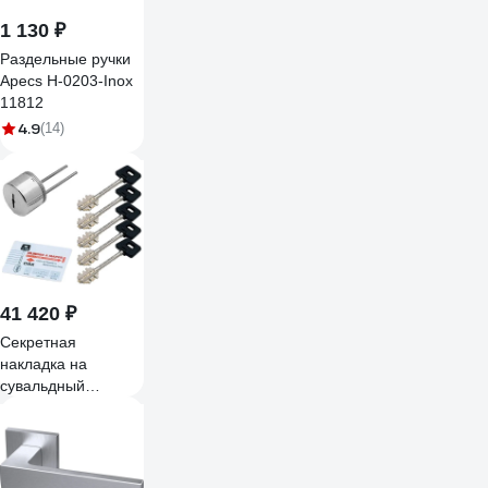
1 130 ₽
Раздельные ручки
Apecs H-0203-Inox
11812
4.9
(14)
41 420 ₽
Секретная
накладка на
сувальдный
механизм CISA
1.02716.61.1.18