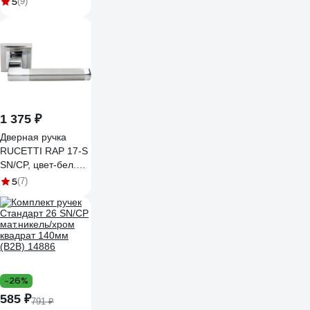
5
(9)
PS Protector/USS
BL, черный 42987
1 375 ₽
Дверная ручка
RUCETTI RAP 17-S
SN/CP, цвет-бел.
никель/хром
5
(7)
9010468
-26%
585 ₽
791 ₽