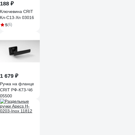
188 ₽
Ключевина CRIT
Кл-С13-Хп 03016
5
(6)
1 679 ₽
Ручка на фланце
CRIT РФ-К73-Чб
05500