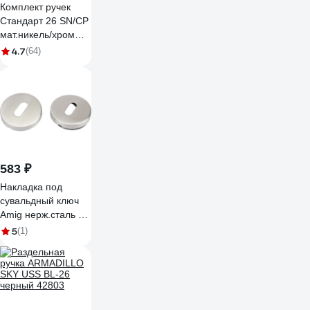
Комплект ручек
Стандарт 26 SN/CP
мат.никель/хром
квадрат 140мм
4.7
(64)
(В2В) 14886
583 ₽
Накладка под
сувальдный ключ
Amig нерж.сталь 2-
53
5
(1)