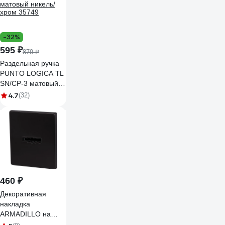
-32%
595 ₽
879 ₽
Раздельная ручка
PUNTO LOGICA TL
SN/CP-3 матовый
никель/хром 35749
4.7
(32)
460 ₽
Декоративная
накладка
ARMADILLO на
сувальдный замок