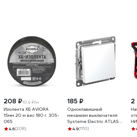
208 ₽
185 ₽
2 
10.4 ₽/м
Изолента ХБ AVIORA
Одноклавишный
На
15мм 20 м вес 180 г. 305-
механизм выключателя
от
065
Systeme Electric ATLAS
НИ
DESIGN сх.1 10АХ белый
4.6
(208)
4.9
(1110)
ATN000111