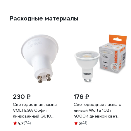
Расходные материалы
230 ₽
176 ₽
Светодиодная лампа
Светодиодная лампа с
VOLTEGA Софит
линзой Wolta 10Вт,
линзованный GU10
4000K дневной свет,
4000К 7W 7061
цоколь GU10, 220В,
4.7
(74)
5
(41)
WSTD-PAR16-