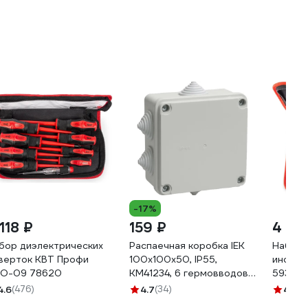
-17%
118 ₽
159 ₽
4 13
бор диэлектрических
Распаечная коробка IEK
Набор 
верток КВТ Профи
100x100x50, IP55,
инстру
О-09 78620
КМ41234, 6 гермовводов,
59380
ИЭК UKO11-100-100-
4.6
(476)
4.7
(34)
4.3
(8
050-K41-55