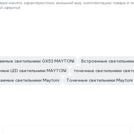
лера менять характеристики, внешний вид, комплектацию товара и м
ой офертой
аемые светильники GX53 MAYTONI
Встроенные светильник
емые LED светильники MAYTONI
точечные светильники све
аемые светильники Maytoni
Точечные светильники Maytoni