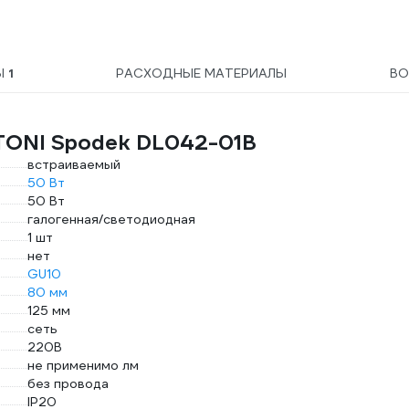
Ы
1
РАСХОДНЫЕ МАТЕРИАЛЫ
ВО
TONI Spodek DL042-01B
встраиваемый
50 Вт
50 Вт
галогенная/светодиодная
1 шт
нет
GU10
80 мм
125 мм
сеть
220В
не применимо лм
без провода
IP20