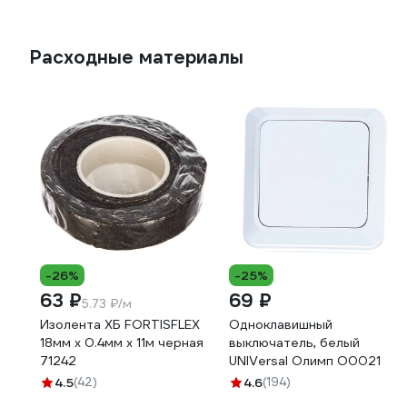
Расходные материалы
-26%
-25%
63 ₽
69 ₽
5.73 ₽/м
Изолента ХБ FORTISFLEX
Одноклавишный
18мм х 0.4мм х 11м черная
выключатель, белый
71242
UNIVersal Олимп О0021
4.5
(42)
4.6
(194)