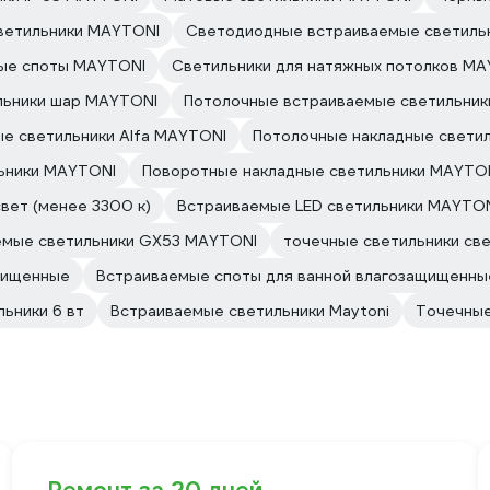
ветильники MAYTONI
Светодиодные встраиваемые светиль
ые споты MAYTONI
Светильники для натяжных потолков M
льники шар MAYTONI
Потолочные встраиваемые светильни
е светильники Alfa MAYTONI
Потолочные накладные свети
ьники MAYTONI
Поворотные накладные светильники MAYTO
вет (менее 3300 к)
Встраиваемые LED светильники MAYTO
емые светильники GX53 MAYTONI
точечные светильники с
щищенные
Встраиваемые споты для ванной влагозащищенны
ьники 6 вт
Встраиваемые светильники Maytoni
Точечные