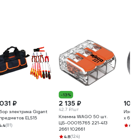
-13%
 031 ₽
2 135 ₽
105 
42.7 ₽/шт
бор электрика Gigant
Изолен
Клемма WAGO 50 шт.
 предметов ELS15
х 6,4 м
ЦБ-00015765 221-413
4.4
(81)
4.1
(5
2661 102661
4.8
(124)