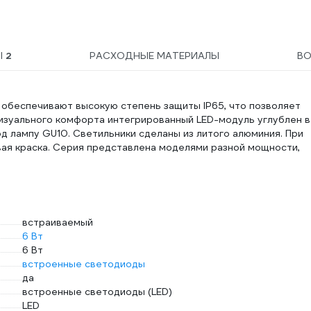
Ы
2
РАСХОДНЫЕ МАТЕРИАЛЫ
В
 обеспечивают высокую степень защиты IP65, что позволяет
изуального комфорта интегрированный LED-модуль углублен в
д лампу GU10. Светильники сделаны из литого алюминия. При
вая краска. Серия представлена моделями разной мощности,
встраиваемый
6 Вт
6 Вт
встроенные светодиоды
да
встроенные светодиоды (LED)
LED