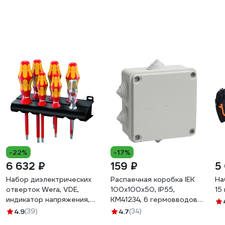
-22%
-17%
6 632 ₽
159 ₽
5
Набор диэлектрических
Распаечная коробка IEK
На
отверток Wera, VDE,
100x100x50, IP55,
15
индикатор напряжения,
КМ41234, 6 гермовводов,
подставка, 7 предметов,
ИЭК UKO11-100-100-
4.9
(39)
4.7
(34)
WE-006147
050-K41-55