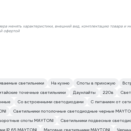
лера менять характеристики, внешний вид, комплектацию товара и м
ой офертой
иваемые светильники
На кухню
Споты в прихожую
Вст
итайские точечные светильники
Даунлайты
220в
Свет
нные
Со встроенными светодиодами
С питанием от сети
ONI
Светильники потолочные светодиодные черные MAYTO
воротные споты MAYTONI
Светильники подвесные светод
ки IP 65 MAYTONI
Матовые светильники MAYTONI
Черны