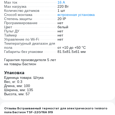
Max ток
16 А
Max нагрузка
220 Вт
Количество датчиков
1 шт
Способ монтажа
встроенная установка
Степень защиты
20 IP
Программирование
нет
Цвет
белый
Пульт ДУ
нет
Таймер
нет
Управление по Wi-Fi
нет
Температурный диапазон для
пола
от +10 до +50 °С
Габариты без упаковки
81.5х81.5х61 мм
Гарантия производителя 5 лет
на товары Бастион
Упаковка
Единица товара: Штука
Вес, кг: 0.3
Длина, мм: 100
Ширина, мм: 135
Высота, мм: 57
Отзывы Встраиваемый термостат для электрического теплого
пола Бастион TSF-220/16A 919