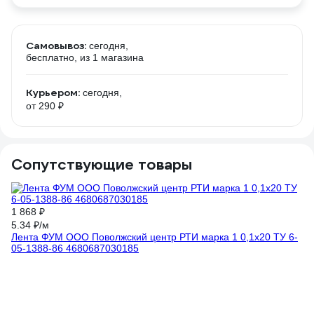
Самовывоз:
сегодня,
бесплатно
, из 1 магазина
Курьером:
сегодня,
от 290 ₽
Сопутствующие товары
1 868 ₽
24
Ко
5.34 ₽/м
ка
Лента ФУМ ООО Поволжский центр РТИ марка 1 0,1x20 ТУ 6-
5
05-1388-86 4680687030185
(1