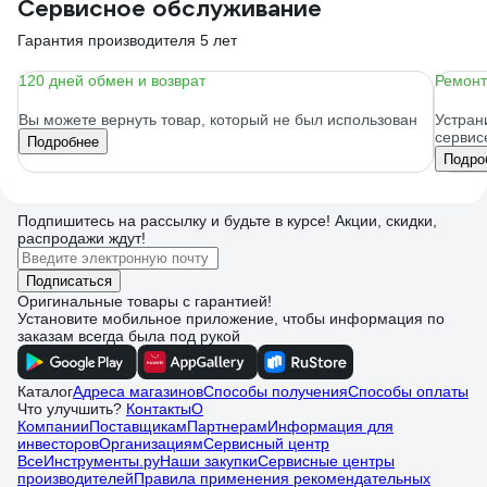
Сервисное обслуживание
Гарантия производителя 5 лет
120 дней обмен и возврат
Ремонт
Вы можете вернуть товар, который не был использован
Устран
сервис
Подробнее
Подро
Подпишитесь
на рассылку
и будьте в курсе! Акции, скидки,
распродажи ждут!
Подписаться
Оригинальные товары с гарантией!
Установите мобильное приложение, чтобы информация по
заказам всегда была под рукой
Каталог
Адреса магазинов
Способы получения
Способы оплаты
Что улучшить?
Контакты
О
Компании
Поставщикам
Партнерам
Информация для
инвесторов
Организациям
Сервисный центр
ВсеИнструменты.ру
Наши закупки
Сервисные центры
производителей
Правила применения рекомендательных