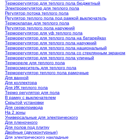
Терморегулятор для теплого пола бюджетный
Электрорегулятор для теплого пола
Регулятор потока теплого пола
Регулятор теплого пола под рамкой выключатель
Термоклапан для теплого пола
Регулятор теплого пола наружний
Терморегулятор для уф теплого пола
Терморегулятор для теплого пола на батарейках
Терморегулятор для теплого пола наружний
Терморегулятор для теплого пола национальный
Терморегулятор для теплого пола со стеклянным экраном
Терморегулятор для теплого пола уличный
Термореле для теплого пола
Термосмеситель для теплого пола
Терморегулятор теплого пола рамочные
Для ванной
Для коллектора
Для ИК теплого пола
Термо регулятор для пола
В рамку с выключателем
Скрытой установки
Для сервопривода
На 2 зоны
Универсальные для электрического
Для пленочного
Для полов под плитку
Двойные (двухконтурные)
Для электрического накладные