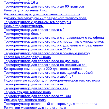
Терморегулятор 16 а
Терморегулятор для теплого пола до 60 градусов
Реле регулятор теплый пол
Датчики температуры пленочного теплого пола
Датчики температуры инфракрасного теплого пола
Терморегулятор с датчиком температуры
Белые терморегуляторы
Терморегулятор для теплого пола м9
Терморегулятор белый
Терморегулятор для теплого пола с управлением с телефона
Терморегулятор для теплого пола с процентные управлением
Терморегулятор для теплого пола с удаленным управлением
Терморегулятор для теплого пола е72.26
Терморегулятор для теплого пола в обычную розетку
Регулятор температуры пола
Терморегулятор для теплого пола на две зоны
Терморегулятор для теплого пола на несколько зон
Контроллер температуры 220 для теплых полов
Терморегулятор для теплого пола накладной коробкой
Терморегулятор для теплого пола двойной
Подставочные коробки для терморегуляторов теплого пола
Терморегулятор для теплого пола нк
Терморегулятор для теплого пола с вай
Термометр для теплого пола
Терморегулятор для теплого пола тонкий
Диммер для теплого пола
Терморегулятор стеклянный сенсорный для теплого пола
Регулятор мощности для теплого пола