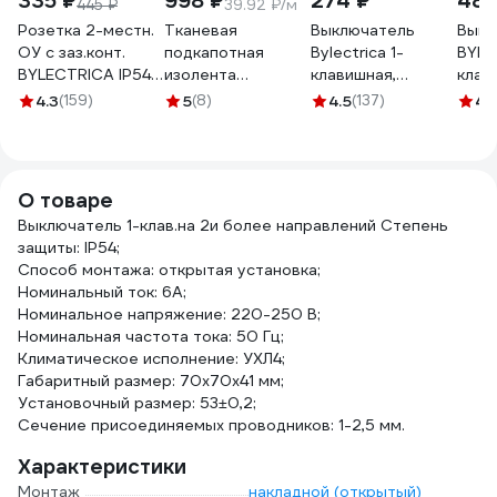
335 ₽
998 ₽
274 ₽
489
445 ₽
39.92 ₽/м
Розетка 2-местн.
Тканевая
Выключатель
Выкл
ОУ с заз.конт.
подкапотная
Bylectrica 1-
BYLE
BYLECTRICA IP54,
изолента
клавишная,
клав
серия ПРАЛЕСКА
Terminator Izt
открытая
откр
4.3
(159)
5
(8)
4.5
(137)
4.
АКВА, серый,
1925 fabric, 19мм х
установка, 6А,
уста
РА16-303 03
25м, толщина
IP54, серия
пере
РА16-303 (03)
0,25мм 2000832
ПРАЛЕСКА АКВА,
IP54
белый, А16-222
АКВА
О товаре
10-8
Выключатель 1-клав.на 2и более направлений Степень
защиты: IP54;
Способ монтажа: открытая установка;
Номинальный ток: 6А;
Номинальное напряжение: 220-250 В;
Номинальная частота тока: 50 Гц;
Климатическое исполнение: УХЛ4;
Габаритный размер: 70х70х41 мм;
Установочный размер: 53±0,2;
Сечение присоединяемых проводников: 1-2,5 мм.
Характеристики
Монтаж
накладной (открытый)