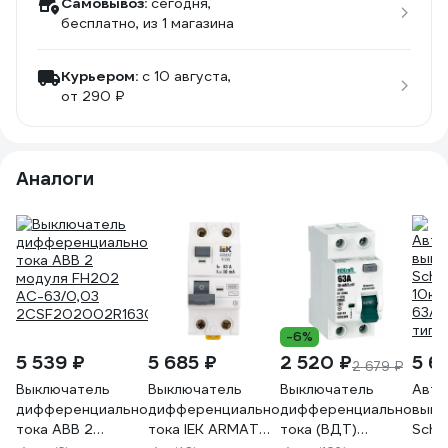
Самовывоз:
сегодня,
бесплатно
, из 1 магазина
Курьером:
c 10 августа,
от 290 ₽
Аналоги
-6%
5 539 ₽
5 685 ₽
2 520 ₽
5 6
2 679 ₽
Выключатель
Выключатель
Выключатель
Авто
дифференциального
дифференциального
дифференциального
выкл
тока ABB 2
тока IEK ARMAT
тока (ВДТ)
Schr