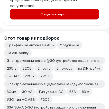
покупателей
Задать вопрос
Этот товар из подборок
Трехфазные автоматы ABB
Модульные
На din-рейку
Электромеханические (уЗО (устройства защитного отключения, ВДТ, УДТ))
230 в
220В
2 поста
2 полюса
на DIN-рейку
тип AC
220 в
220 В
Электромеханические (однофазные (двухполюсные) УЗО (устройства защитного отключения))
30мА
30 мА
Тип утечки АС
63A
63 А
УЗО тип АС ABB
F202
63А 30мА (уЗО (устройства защитного отключения, ВДТ, УДТ))