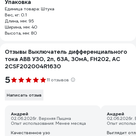
Упаковка
Единица товара: Штука
Вес, кг: 0.1
Длина, мм: 95
Ширина, мм: 40
Высота, мм: 80
Отзывы Выключатель дифференциального
тока ABB УЗО, 2п, 63А, 30мА, FH202, АС
2CSF202004R1630
5
11 отзывов
Написать отзыв
Андрей
Андрей
02.06.2026
г. Верхняя Пышма
02.06.2026
г.
Опыт использования: Менее месяца
Опыт использ
Качественное узо
Выглядит отл