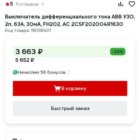
5
11 отзывов
Выключатель дифференциального тока ABB УЗО,
2п, 63А, 30мА, FH202, АС 2CSF202004R1630
Код товара: 16098401
3 663 ₽
-35%
5 652 ₽
Начислим 56 бонусов
В корзину
Быстрый заказ