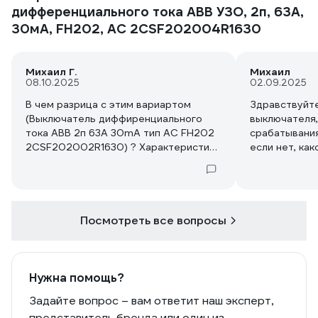
дифференциального тока ABB УЗО, 2п, 63А,
30мА, FH202, АС 2CSF202004R1630
Михаил Г.
Михаил
08.10.2025
02.09.2025
В чем разрица с этим вариартом
Здравствуйте
(Выключатель диффиренциального
выключателя,
тока ABB 2п 63A 30mA тип AC FH202
срабатывания
2CSF202002R1630) ? Характеристики
если нет, ка
идентичны
можете пред
функцией?
Посмотреть все вопросы
Нужна помощь?
Задайте вопрос – вам ответит наш эксперт,
представитель бренда или один из