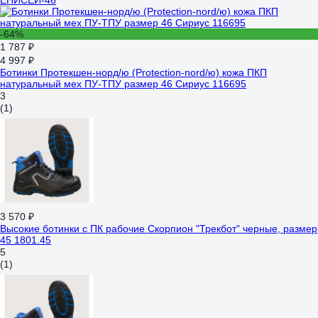
ЕНИСЕЙ-46
-64%
1 787 ₽
4 997 ₽
Ботинки Протекшен-норд/ю (Protection-nord/ю) кожа ПКП
натуральный мех ПУ-ТПУ размер 46 Сириус 116695
3
(1)
3 570 ₽
Высокие ботинки с ПК рабочие Скорпион "Трекбот" черные, размер
45 1801.45
5
(1)