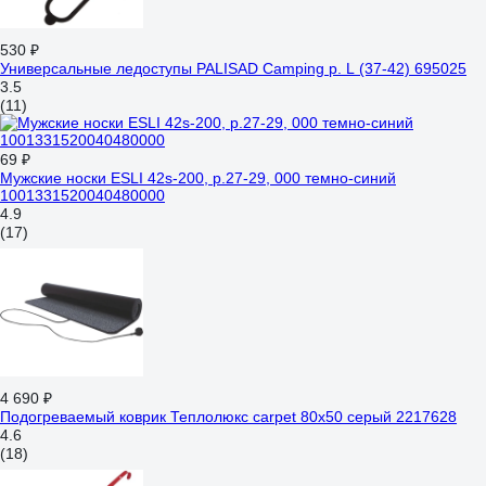
530 ₽
Универсальные ледоступы PALISAD Camping р. L (37-42) 695025
3.5
(11)
69 ₽
Мужские носки ESLI 42s-200, р.27-29, 000 темно-синий
1001331520040480000
4.9
(17)
4 690 ₽
Подогреваемый коврик Теплолюкс carpet 80x50 серый 2217628
4.6
(18)