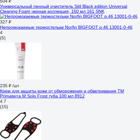
504 ₽
Универсальный пенный очиститель Sitil Black edition Universal
Cleaning Foam черная коллекция, 150 мл 161 SNK
327 ₽
Непромокаемые термостельки Norfin BIGFOOT р.46 13001-0-46
4
(5)
235 ₽
/шт
Крем для защиты кожи от обморожения и обветривания TM
Primaterra M Solo Frost туба 100 мл 8912
4.7
(15)