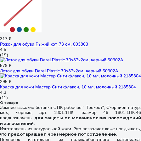
317 ₽
Рожок для обуви Рыжий кот, 73 см, 003863
4.5
(19)
579 ₽
Лоток для обуви Darel Plastic 70х37х2см, черный 50302A
295 ₽
Краска для кожи Мастер Сити флакон, 10 мл, молочный 2185304
4.3
(11)
О товаре
Зимние высокие ботинки с ПК рабочие " Трекбот", Скорпион натур.
мех, черные, арт. 1801.1ПК, размер 46 1801.1ПК.46
для защиты от механических повреждени
предназначены
и загрязнений.
Изготовлены из натуральной кожи. Это позволяет коже ног дышать,
предотвращает чрезмерное потоотделение.
что
Подносок изготовлен из поликарбонатного материала.