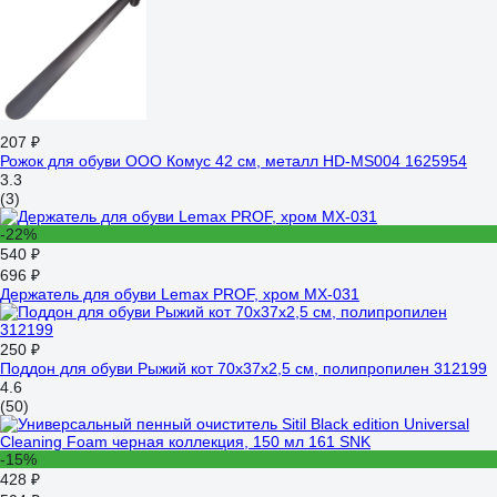
207 ₽
Рожок для обуви ООО Комус 42 см, металл HD-MS004 1625954
3.3
(3)
-22%
540 ₽
696 ₽
Держатель для обуви Lemax PROF, хром MX-031
250 ₽
Поддон для обуви Рыжий кот 70х37х2,5 см, полипропилен 312199
4.6
(50)
-15%
428 ₽