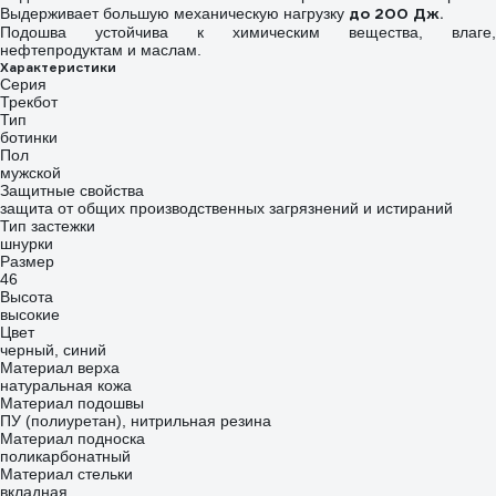
до 200 Дж.
Выдерживает большую механическую нагрузку
Подошва устойчива к химическим вещества, влаге,
нефтепродуктам и маслам.
Характеристики
Серия
Трекбот
Тип
ботинки
Пол
мужской
Защитные свойства
защита от общих производственных загрязнений и истираний
Тип застежки
шнурки
Размер
46
Высота
высокие
Цвет
черный, синий
Материал верха
натуральная кожа
Материал подошвы
ПУ (полиуретан), нитрильная резина
Материал подноска
поликарбонатный
Материал стельки
вкладная