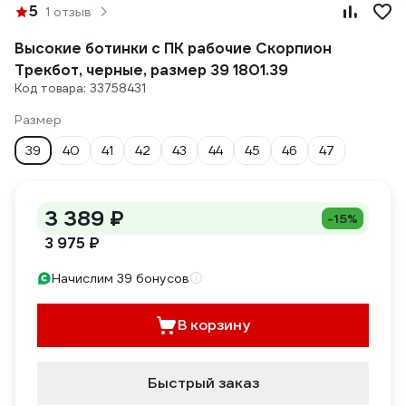
5
1 отзыв
Высокие ботинки с ПК рабочие Скорпион
Трекбот, черные, размер 39 1801.39
Код товара: 33758431
Размер
39
40
41
42
43
44
45
46
47
3 389 ₽
-15%
3 975 ₽
Начислим 39 бонусов
В корзину
Быстрый заказ