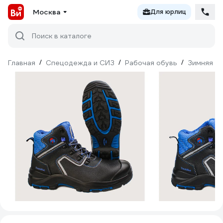
Москва
Для юрлиц
Поиск в каталоге
Главная
/
Спецодежда и СИЗ
/
Рабочая обувь
/
Зимняя о