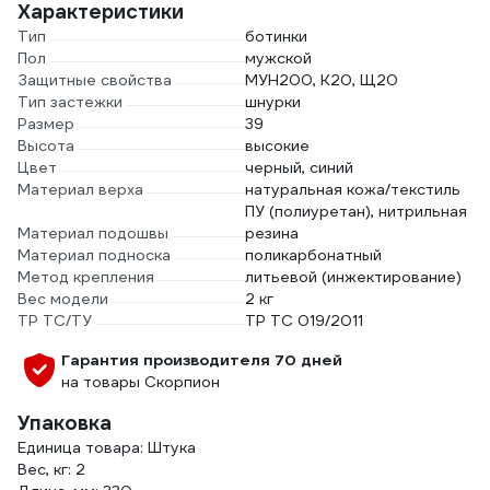
Характеристики
Тип
ботинки
Пол
мужской
Защитные свойства
МУН200, К20, Щ20
Тип застежки
шнурки
Размер
39
Высота
высокие
Цвет
черный, синий
Материал верха
натуральная кожа/текстиль
ПУ (полиуретан), нитрильная
Материал подошвы
резина
Материал подноска
поликарбонатный
Метод крепления
литьевой (инжектирование)
Вес модели
2 кг
ТР ТС/ТУ
ТР ТС 019/2011
Гарантия производителя 70 дней
на товары Скорпион
Упаковка
Единица товара: Штука
Вес, кг: 2