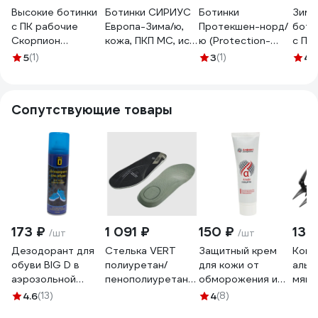
Высокие ботинки
Ботинки СИРИУС
Ботинки
Зимн
с ПК рабочие
Европа-Зима/ю,
Протекшен-норд/
боти
Скорпион
кожа, ПКП МС, иск.
ю (Protection-
с ПК
Трекбот, черные,
мех, ПУ-ТПУ р.40
nord/ю) кожа ПКП
Трек
5
(1)
3
(1)
4.
размер 40 1801.40
117131
натуральный мех
мех, 
ПУ-ТПУ размер 40
1801.
Сириус 116689
40 1
Сопутствующие товары
173 ₽
1 091 ₽
150 ₽
13 
/шт
/шт
Дезодорант для
Стелька VERT
Защитный крем
Кошк
обуви BIG D в
полиуретан/
для кожи от
альп
аэрозольной
пенополиуретан
обморожения и
мягк
упаковке 150 мл
(39), пара Сте
обветривания
креп
4.6
(13)
4
(8)
ABD201
068/39
Алфавит Защиты
VENT