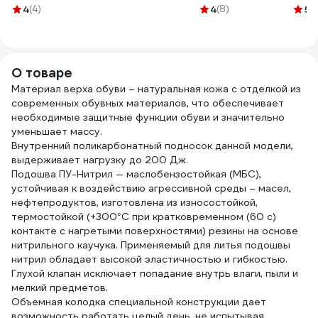
300102-4
Сте 070/40
обветривания
200 
4
(4)
4
(8)
5
(
Алфавит Защиты
006
100 мл 265
О товаре
Материал верха обуви – натуральная кожа с отделкой из
современных обувных материалов, что обеспечивает
необходимые защитные функции обуви и значительно
уменьшает массу.
Внутренний поликарбонатный подносок данной модели,
выдерживает нагрузку до 200 Дж.
Подошва ПУ-Нитрил — маслобензостойкая (МБС),
устойчивая к воздействию агрессивной среды – масел,
нефтепродуктов, изготовлена из износостойкой,
термостойкой (+300°С при кратковременном (60 с)
контакте с нагретыми поверхностями) резины на основе
нитрильного каучука. Применяемый для литья подошвы
нитрил обладает высокой эластичностью и гибкостью.
Глухой клапан исключает попадание внутрь влаги, пыли и
мелкий предметов.
Объемная колодка специальной конструкции дает
возможность работать целый день, не испытывая