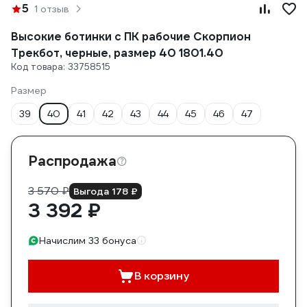
5
1 отзыв
Высокие ботинки с ПК рабочие Скорпион
Трекбот, черные, размер 40 1801.40
Код товара: 33758515
Размер
39
40
41
42
43
44
45
46
47
Распродажа
3 570 ₽
Выгода 178 ₽
3 392 ₽
Начислим 33 бонуса
В корзину