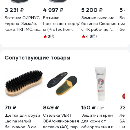
3 231 ₽
4 997 ₽
5 200 ₽
5 4
Ботинки СИРИУС
Ботинки
Зимние высокие
Боти
Европа-Зима/ю,
Протекшен-норд/
ботинки Скорпион
высо
кожа, ПКП МС, иск.
ю (Protection-
с ПК рабочие "
берц
мех, ПУ-ТПУ р.40
nord/ю) кожа ПКП
Трекбот", натур.
S.PR
3
(1)
4.8
(5)
117131
натуральный мех
мех, черные, арт.
ЕНИС
ПУ-ТПУ размер 40
1801.1ПК, размер
разм
Сириус 116689
40 1801.1ПК.40
ЕНИС
Сопутствующие товары
76 ₽
849 ₽
150 ₽
73 
/шт
Щетка для обуви
Стелька VERT
Защитный крем
Ледо
Ladina малый
ЭВА/силиконовая
для кожи от
SAM
башмачок 13 см
вставка (40), пар,
обморожения и
шипо