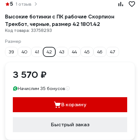
5
1 отзыв
Высокие ботинки с ПК рабочие Скорпион
Трекбот, черные, размер 42 1801.42
Код товара: 33758293
Размер
39
40
41
42
43
44
45
46
47
3 570 ₽
Начислим 35 бонусов
В корзину
Быстрый заказ