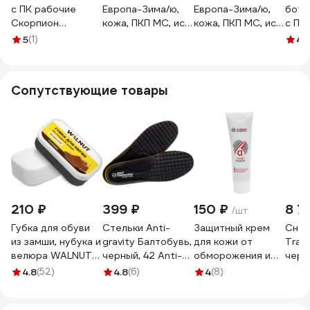
с ПК рабочие
Европа-Зима/ю,
Европа-Зима/ю,
боти
Скорпион
кожа, ПКП МС, иск.
кожа, ПКП МС, иск.
с ПК
Трекбот, черные,
мех, ПУ-ТПУ р.41
мех, ПУ-ТПУ р.42
Трек
5
(1)
4.
размер 41 1801.41
117132
117133
мех, 
1801.
42 18
Сопутствующие товары
210 ₽
399 ₽
150 ₽
8 7
/шт
Губка для обуви
Стельки Anti-
Защитный крем
Снег
из замши, нубука и
gravity Балтобувь,
для кожи от
Tram
велюра WALNUT
черный, 42 Anti-
обморожения и
черн
Classic WLN0454
gravity-42, цв.черн
обветривания
р.XL
4.8
(52)
4.8
(6)
4
(8)
Anti-gravity-42,
Алфавит Защиты
цв.черн
100 мл 265