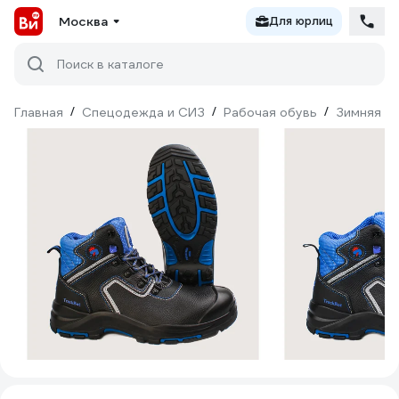
Москва
Для юрлиц
Поиск в каталоге
Главная
/
Спецодежда и СИЗ
/
Рабочая обувь
/
Зимняя о