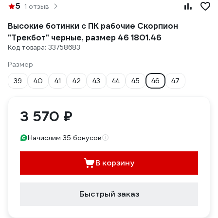
5
1 отзыв
Высокие ботинки с ПК рабочие Скорпион
"Трекбот" черные, размер 46 1801.46
Код товара: 33758683
Размер
39
40
41
42
43
44
45
46
47
3 570 ₽
Начислим 35 бонусов
В корзину
Быстрый заказ