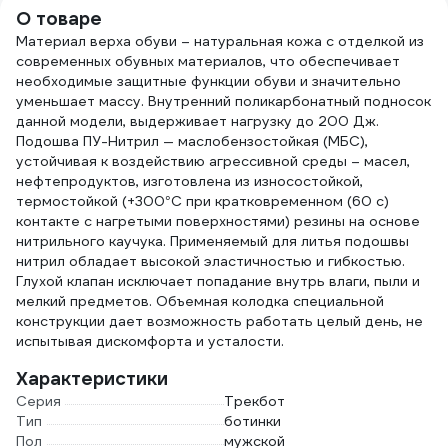
мл белый 12
О товаре
62070
Материал верха обуви – натуральная кожа с отделкой из
современных обувных материалов, что обеспечивает
необходимые защитные функции обуви и значительно
уменьшает массу. Внутренний поликарбонатный подносок
данной модели, выдерживает нагрузку до 200 Дж.
Подошва ПУ-Нитрил — маслобензостойкая (МБС),
устойчивая к воздействию агрессивной среды – масел,
нефтепродуктов, изготовлена из износостойкой,
термостойкой (+300°С при кратковременном (60 с)
контакте с нагретыми поверхностями) резины на основе
нитрильного каучука. Применяемый для литья подошвы
нитрил обладает высокой эластичностью и гибкостью.
Глухой клапан исключает попадание внутрь влаги, пыли и
мелкий предметов. Объемная колодка специальной
конструкции дает возможность работать целый день, не
испытывая дискомфорта и усталости.
Характеристики
Серия
Трекбот
Тип
ботинки
Пол
мужской