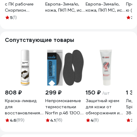
с ПК рабочие
Европа-Зима/ю,
Европа-Зима/ю,
Прот
Скорпион
кожа, ПКП МС, иск.
кожа, ПКП МС, иск.
ю (P
"Трекбот" черные,
мех, ПУ-ТПУ р.46
мех, ПУ-ТПУ р.45
nord
5
(1)
3
(1
размер 45 1801.45
117137
117136
нату
ПУ-Т
Сири
Сопутствующие товары
808 ₽
299 ₽
150 ₽
1 3
/шт
Краска-ликвид
Непромокаемые
Защитный крем
Ледо
для
термостельки
для кожи от
Spike
восстановления
Norfin р.46 13000-
обморожения и
38-42
цвета изделий из
0-46
обветривания
шт A
4.6
(89)
4.1
(16)
4
(8)
3.
гладкой кожи
Алфавит Защиты
SALTON Sport 75
100 мл 265