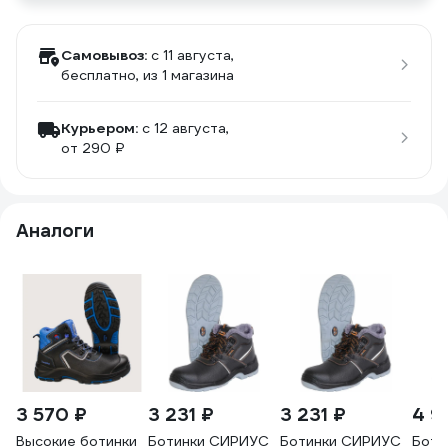
Самовывоз:
c 11 августа,
бесплатно
, из 1 магазина
Курьером:
c 12 августа,
от 290 ₽
Аналоги
3 570 ₽
3 231 ₽
3 231 ₽
4 9
Высокие ботинки
Ботинки СИРИУС
Ботинки СИРИУС
Боти