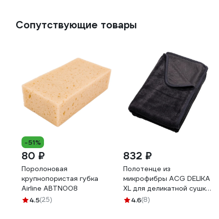
Сопутствующие товары
-51%
80 ₽
832 ₽
Поролоновая
Полотенце из
крупнопористая губка
микрофибры ACG DELIKA
Airline ABTN008
XL для деликатной сушки
поверхностей
4.5
(25)
4.6
(8)
автомобиля, 90x70 см
1022261