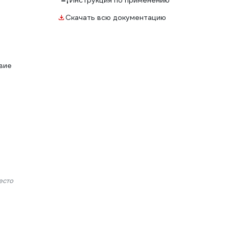
Инструкция по применению
Скачать всю документацию
вие
есто