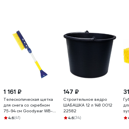
1 161 ₽
147 ₽
3
Телескопическая щетка
Строительное ведро
Гу
для снега со скребком
ШАБАШКА 12 л 148 0012
дл
75-94 см Goodyear WB-
22582
sy
06 GY000206
20
4.6
(41)
4.6
(34)