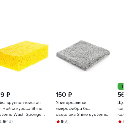
-14%
19 ₽
150 ₽
564 
бка крупноячеистая
Универсальная
Щетка 
я мойки кузова Shine
микрофибра без
конско
stems Wash Sponge
оверлока Shine systems
кожи и
х12х6 см SS819
edgeless 40x40 см, 400
DW860
4.9
(48)
5
(9)
4.8
(2
г/м2, цвет серый SS446