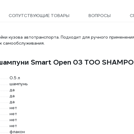
СОПУТСТВУЮЩИЕ ТОВАРЫ
ВОПРОСЫ
С
ки кузова автотранспорта. Подходит для ручного применения
ек самообслуживания.
ошампуни Smart Open 03 TOO SHAMP
0.5 л
шампунь
да
да
да
нет
нет
нет
нет
флакон