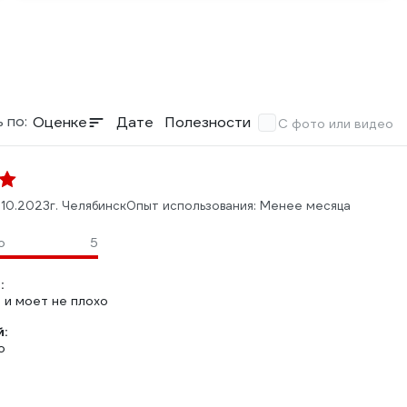
 по:
Оценке
Дате
Полезности
С фото или видео
.10.2023
г. Челябинск
Опыт использования: Менее месяца
о
5
:
 и моет не плохо
:
о