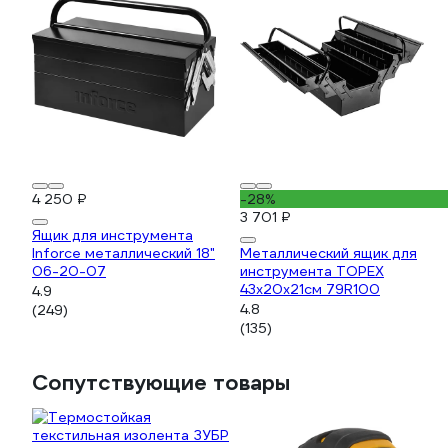
4 250 ₽
-28%
3 701 ₽
Ящик для инструмента
Inforce металлический 18"
Металлический ящик для
06-20-07
инструмента TOPEX
43x20x21см 79R100
4.9
4.8
(249)
(135)
Сопутствующие товары