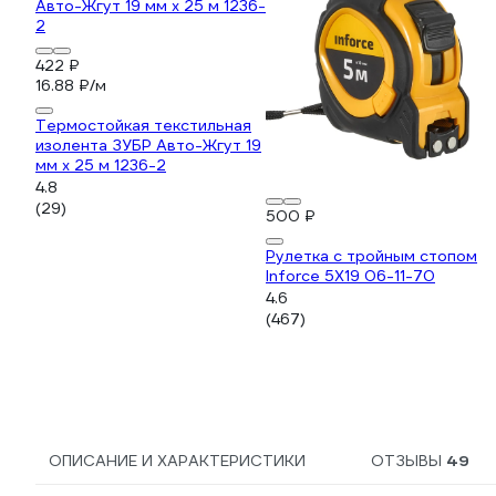
422 ₽
16.88 ₽/м
Термостойкая текстильная
изолента ЗУБР Авто-Жгут 19
мм х 25 м 1236-2
4.8
(29)
500 ₽
Рулетка с тройным стопом
Inforce 5Х19 06-11-70
4.6
(467)
ОПИСАНИЕ И ХАРАКТЕРИСТИКИ
ОТЗЫВЫ
49