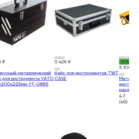
9 ₽
5 426 ₽
-10%
5 100 ₽
ярусный металлический
Кейс для инструментов TWT
к для инструмента YATO
CASE
Металли
х200х225мм YT-0885
инструме
раздвиж
530х200
4.7
(49)