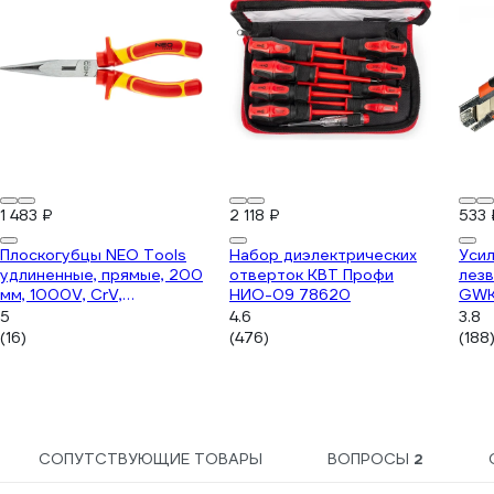
1 483 ₽
2 118 ₽
533 
Плоскогубцы NEO Tools
Набор диэлектрических
Усил
удлиненные, прямые, 200
отверток КВТ Профи
лезв
мм, 1000V, CrV,
НИО-09 78620
GWK
полированные 01-225
5
4.6
3.8
(16)
(476)
(188
СОПУТСТВУЮЩИЕ ТОВАРЫ
ВОПРОСЫ
2