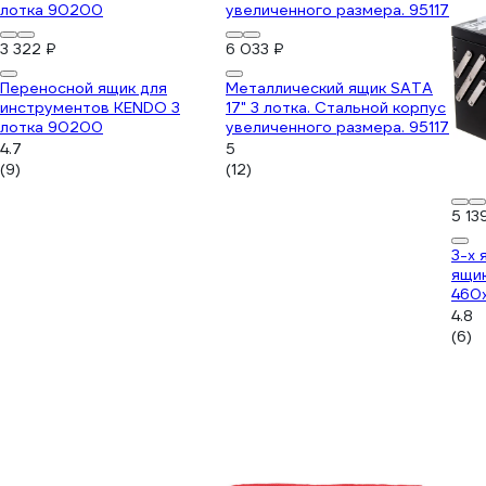
3 322 ₽
6 033 ₽
Переносной ящик для
Металлический ящик SATA
инструментов KENDO 3
17" 3 лотка. Стальной корпус
лотка 90200
увеличенного размера. 95117
4.7
5
(9)
(12)
5 13
3-х 
ящи
460
4.8
(6)