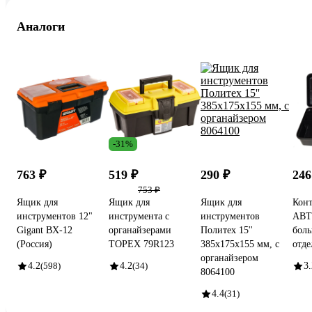
Аналоги
-31%
763 ₽
519 ₽
290 ₽
246
753 ₽
Ящик для
Ящик для
Ящик для
Конт
инструментов 12"
инструмента с
инструментов
АВТ
Gigant BX-12
органайзерами
Политех 15''
боль
(Россия)
TOPEX 79R123
385х175х155 мм, с
отде
органайзером
4.2
(598)
4.2
(34)
3.
8064100
4.4
(31)