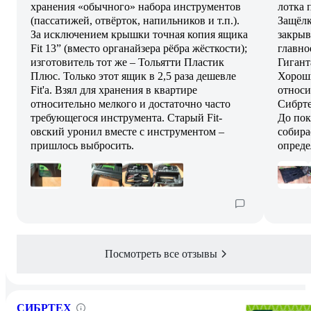
хранения «обычного» набора инструментов
лотка 
(пассатижей, отвёрток, напильников и т.п.).
Защёлк
За исключением крышки точная копия ящика
закрыв
Fit 13” (вместо органайзера рёбра жёсткости);
главно
изготовитель тот же – Тольятти Пластик
Гигант
Плюс. Только этот ящик в 2,5 раза дешевле
Хорош
Fit'а. Взял для хранения в квартире
относи
относительно мелкого и достаточно часто
Сибрте
требующегося инструмента. Старый Fit-
До пок
овский уронил вместе с инструментом –
собира
пришлось выбросить.
опреде
Посмотреть все отзывы
СИБРТЕХ