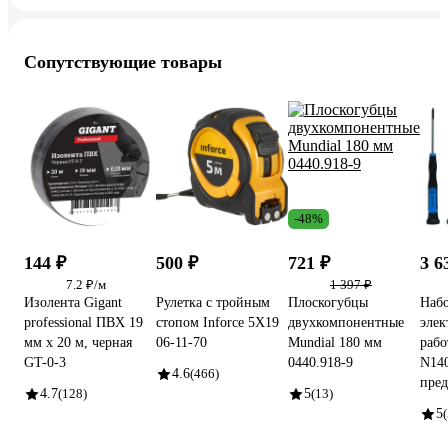
Сопутствующие товары
-48%
144 ₽
500 ₽
721 ₽
3 6
7.2 ₽/м
1 397 ₽
Изолента Gigant
Рулетка с тройным
Плоскогубцы
Набо
professional ПВХ 19
стопом Inforce 5Х19
двухкомпонентные
элек
мм х 20 м, черная
06-11-70
Mundial 180 мм
раб
GT-0-3
0440.918-9
N14
4.6
(466)
пред
4.7
(128)
5
(13)
5
(