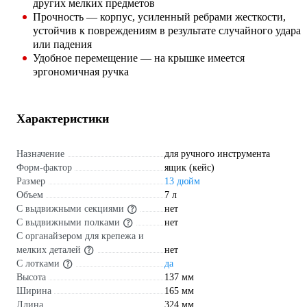
других мелких предметов
Прочность — корпус, усиленный ребрами жесткости,
устойчив к повреждениям в результате случайного удара
или падения
Удобное перемещение — на крышке имеется
эргономичная ручка
Характеристики
Назначение
для ручного инструмента
Форм-фактор
ящик (кейс)
Размер
13 дюйм
Объем
7 л
С выдвижными секциями
нет
С выдвижными полками
нет
С органайзером для крепежа и
мелких деталей
нет
С лотками
да
Высота
137 мм
Ширина
165 мм
Длина
324 мм