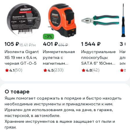
-3%
105 ₽
401 ₽
1 544 ₽
3 6
16.41 ₽/м
414 ₽
Изолента Gigant
Измерительная
Индустриальные
Набо
ХБ 19 мм х 6,4 м,
рулетка с
плоскогубцы
для
черная GT-0-5
магнитным
SATA 6" 160мм
элек
крюком, 5x25мм
CrNi +30%
раб
4.1
(50)
4.5
(233)
4.8
(42)
5
(
Gigant GWM525
прочности.
тип 
Эталон для
пред
тяжёлых
062
О товаре
производств.
Ящик помогает содержать в порядке и быстро находить
70301A
необходимые инструменты и принадлежности к ним.
Идеален для использования дома, на даче, в гараже,
мастерской, в автомобиле.
Хранение инструментов в ящике защищает от пыли и
грязи.