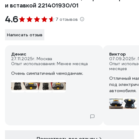
и вставкой 221401930/01
4.6
7 отзывов
Написать отзыв
Денис
Виктор
27.11.2025
г. Москва
07.09.2025
г.
Опыт использования: Менее месяца
Опыт использ
месяцев
Очень симпатичный чемоданчик.
Отличный мал
под электрич
автомобиля.
Посмотреть все отзывы