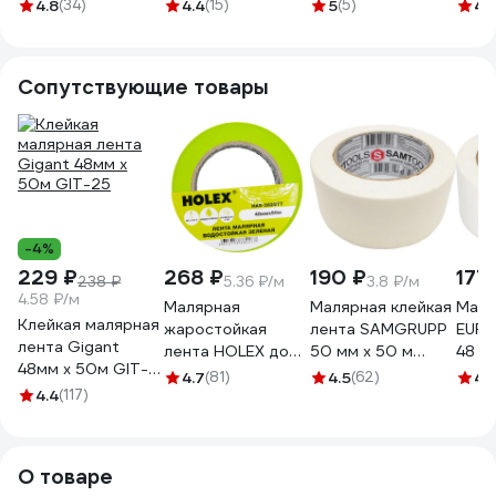
FIT IT 04988
деревянная
дере
4.8
(34)
4.4
(15)
5
(5)
4.
усиленная ручка
усил
86222
8622
Сопутствующие товары
-4%
229 ₽
268 ₽
190 ₽
177
238 ₽
5.36 ₽/м
3.8 ₽/м
4.58 ₽/м
Малярная
Малярная клейкая
Маля
Клейкая малярная
жаростойкая
лента SAMGRUPP
EUR
лента Gigant
лента HOLEX до
50 мм х 50 м
48 м
48мм x 50м GIT-
100С, зеленая,
SAMC-
4.7
(81)
4.5
(62)
4.
25
4.4
(117)
водостойкая, 48
076050050
мм, 50 м HAS-
382277
О товаре