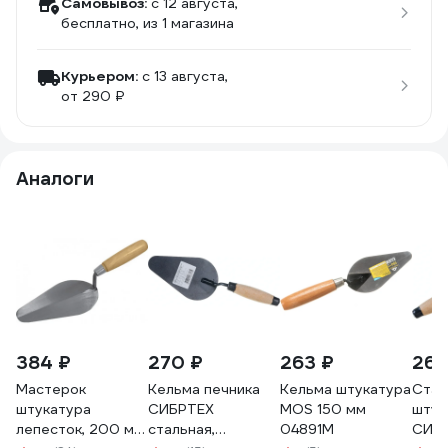
Самовывоз:
c 12 августа,
бесплатно
, из 1 магазина
Курьером:
c 13 августа,
от 290 ₽
Аналоги
384 ₽
270 ₽
263 ₽
269
Мастерок
Кельма печника
Кельма штукатура
Стал
штукатура
СИБРТЕХ
MOS 150 мм
штук
лепесток, 200 мм
стальная,
04891М
СИБ