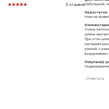
Небольшой, ле
5 отзывов
Недостатки:
пока не выяви
Комментарий
Очень неплох
длины хватает
При этом шпил
материал рыхл
разный, с раз
выдерживает 
Покупал(а) д
подвешивание
Ответить