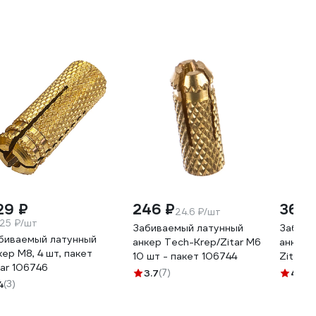
29 ₽
246 ₽
367 
24.6 ₽/шт
.25 ₽/шт
Забиваемый латунный
Забива
биваемый латунный
анкер Tech-Krep/Zitar М6
анкер М
кер М8, 4 шт, пакет
10 шт - пакет 106744
Zitar 1
tar 106746
3.7
(7)
4.3
(1
4
(3)