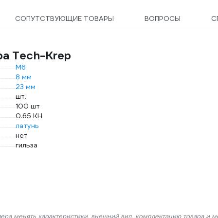
СОПУТСТВУЮЩИЕ ТОВАРЫ
ВОПРОСЫ
С
ра Tech-Krep
М6
8 мм
23 мм
шт.
100 шт
0.65 КН
латунь
нет
гильза
лера менять характеристики, внешний вид, комплектацию товара и м