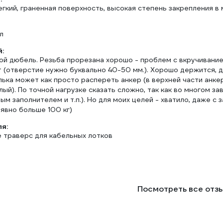
гкий, граненная поверхность, высокая степень закрепления в
л
:
ой дюбель. Резьба прорезана хорошо - проблем с вкручивание
 (отверстие нужно буквально 40-50 мм.). Хорошо держится, д
ька может как просто распереть анкер (в верхней части анкер
ый). По точной нагрузке сказать сложно, так как во многом за
ным заполнителем и т.п.). Но для моих целей - хватило, даже 
явно больше 100 кг)
ля:
 траверс для кабельных лотков
Посмотреть все отз