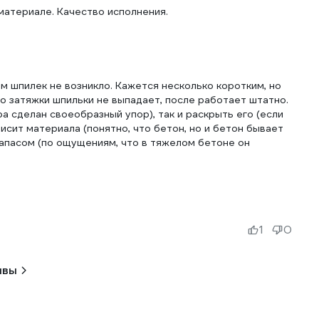
 материале. Качество исполнения.
м шпилек не возникло. Кажется несколько коротким, но
о затяжки шпильки не выпадает, после работает штатно.
а сделан своеобразный упор), так и раскрыть его (если
висит материала (понятно, что бетон, но и бетон бывает
с запасом (по ощущениям, что в тяжелом бетоне он
1
0
ывы