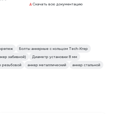
Скачать всю документацию
 крепеж
Болты анкерные с кольцом Tech-Krep
нкер забивной)
Диаметр установки 8 мм
р резьбовой
анкер металлический
анкер стальной