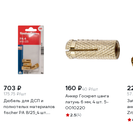
703 ₽
160 ₽
2
40 ₽/шт
175.75 ₽/шт
57
Анкер Госкреп цанга
Дюбель для ДСП и
За
латунь 6 мм, 4 шт. 5-
полнотелых материалов
ан
0010220
fischer PA 8/25_4 шт.
Zi
2.5
(4)
503786