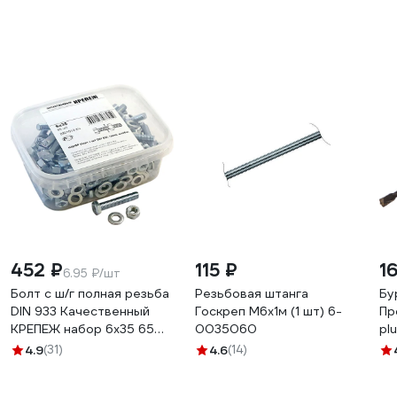
452 ₽
115 ₽
1
6.95 ₽/шт
Болт с ш/г полная резьба
Резьбовая штанга
Бу
DIN 933 Качественный
Госкреп М6х1м (1 шт) 6-
Пр
КРЕПЕЖ набор 6х35 65
0035060
pl
шт 0301013 КЧ
4.9
(31)
4.6
(14)