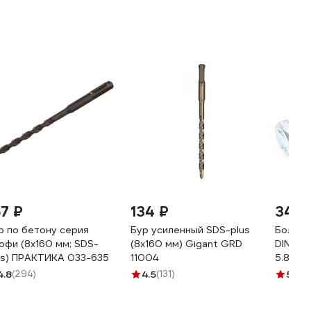
67 ₽
134 ₽
34 ₽
р по бетону серия
Бур усиленный SDS-plus
Болт С
офи (8х160 мм; SDS-
(8х160 мм) Gigant GRD
DIN 933
us) ПРАКТИКА 033-635
11004
5.8, ци
4.8
(294)
4.5
(131)
5
(7)