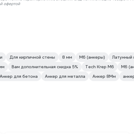
ой офертой
ки
Для кирпичной стены
8 мм
М6 (анкеры)
Латунный
мм
Вам дополнительная скидка 5%
Tech Krep М6
М6 (а
Анкер для бетона
Анкер для металла
Анкер 8Мм
анке