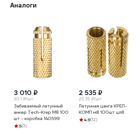
Аналоги
3 010 ₽
2 535 ₽
30.1 ₽/шт
25.35 ₽/шт
Забиваемый латунный
Латунная цанга КРЕП-
анкер Tech-Krep М8 100
КОМП м8 100шт цл8
шт - коробка 140599
4.9
(12)
5
(3)