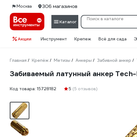
306 магазинов
Москва
Каталог
Акции
Инструмент
Крепеж
Всё для сада
Э
Главная
Крепёж
Метизы
Анкеры
Забивной анкер
/
/
/
/
/
Забиваемый латунный анкер Tech-
Код товара:
15728182
5
(5 отзывов)