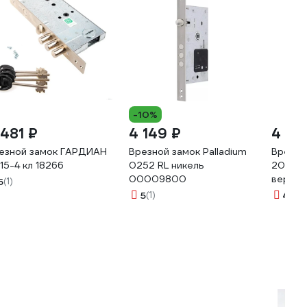
-10%
 481 ₽
4 149 ₽
4 18
езной замок ГАРДИАН
Врезной замок Palladium
Врезно
15-4 кл 18266
0252 RL никель
2001Т-
00009800
вертик
5
(1)
бронеп
5
(1)
4
(2)