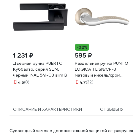
-32%
1 231 ₽
595 ₽
Дверная ручка PUERTO
Раздельная ручка PUNTO
Куббаито, серия SLIM,
LOGICA TL SN/CP-3
черный INAL 541-03 slim B
матовый никель/хром
35749
4.5
(8)
4.7
(32)
ОПИСАНИЕ И ХАРАКТЕРИСТИКИ
ОТЗЫВЫ
5
Сувальдный замок с дополнительной защитой от разруш