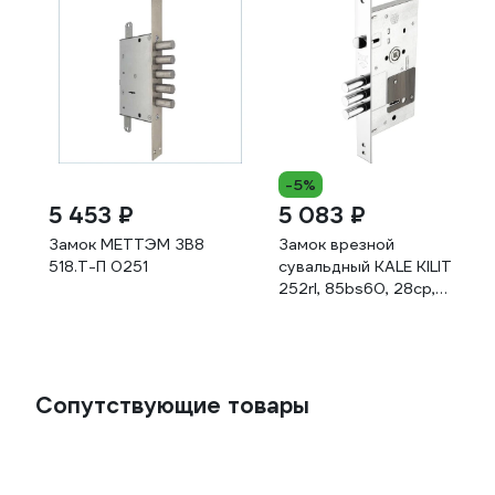
-5%
5 453 ₽
5 083 ₽
Замок МЕТТЭМ ЗВ8
Замок врезной
518.Т-П 0251
сувальдный KALE KILIT
252rl, 85bs60, 28cp,
5k(75mm), w/o sp, w/o ros,
pb 252RL000031
Сопутствующие товары