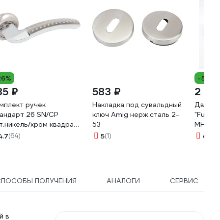
26%
-5%
85 ₽
583 ₽
2 21
мплект ручек
Накладка под сувальдный
Дверна
андарт 26 SN/CP
ключ Amig нерж.сталь 2-
"Fukok
т.никель/хром квадрат
53
MH-28 
0мм (В2В) 14886
4.7
(64)
5
(1)
4.9
(3
СПОСОБЫ ПОЛУЧЕНИЯ
АНАЛОГИ
СЕРВИС
й в