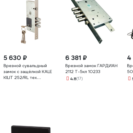
5 630 ₽
6 381 ₽
4
Врезной сувальдный
Врезной замок ГАРДИАН
Вр
замок с защёлкой KALE
2112 Т-5кл 10233
50
KILIT 252/RL тех.
4.8
(17)
комплектация, 4 ключа 60
мм 41317