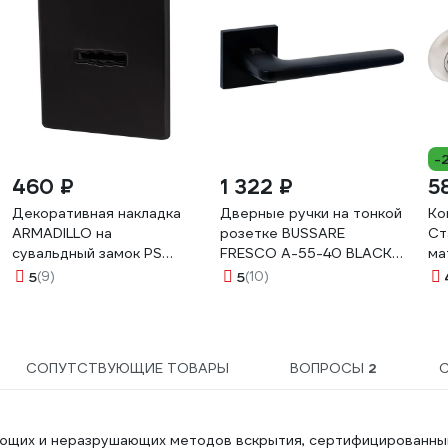
-
460 ₽
1 322 ₽
5
Декоративная накладка
Дверные ручки на тонкой
Ко
ARMADILLO на
розетке BUSSARE
Ст
сувальдный замок PS
FRESCO A-55-40 BLACK
ма
Protector/USS BL, черный
940000004026
14
5
(9)
5
(10)
42987
СОПУТСТВУЮЩИЕ ТОВАРЫ
ВОПРОСЫ
2
ающих и неразрушающих методов вскрытия, сертифицированны