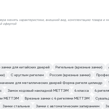
лера менять характеристики, внешний вид, комплектацию товара и м
ой офертой
 замки для китайских дверей
Ригельные (врезные замки)
ки)
С круглым ригелем
Россия (врезные замки)
Профе
начение для металлических дверей Форма ригеля цилиндр
с
Замок кодовый накладной МЕТТЭМ
4 класса
4 ригел
ами МЕТТЭМ
Врезные замки с 4 ригелями МЕТТЭМ
Суваль
Замки стальные
Замки с автоматическим запиранием
З