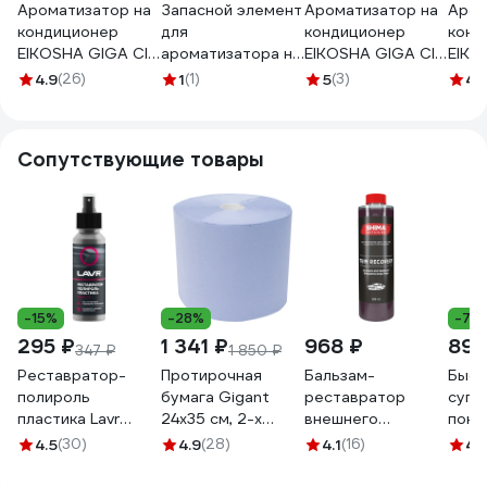
Ароматизатор на
Запасной элемент
Ароматизатор на
Аром
кондиционер
для
кондиционер
конд
EIKOSHA GIGA Clip
ароматизатора на
EIKOSHA GIGA Clip
EIKO
SQUASH G-51 4861
кондиционер
MARINE SQUASH
GREE
4.9
(26)
1
(1)
5
(3)
4.
EIKOSHA Giga
Q-5 126123
50 4
GUCINI артикул V-
93, 126124
Сопутствующие товары
-15%
-28%
-7%
295 ₽
1 341 ₽
968 ₽
890
347 ₽
1 850 ₽
Реставратор-
Протирочная
Бальзам-
Быст
полироль
бумага Gigant
реставратор
супе
пластика Lavr
24x35 см, 2-х
внешнего
покр
профессиональная
слойная, 1000
пластика SHIMA
Syst
4.5
(30)
4.9
(28)
4.1
(16)
4.
формула 120 мл
листов GPWR-24
DETAILER TRIM
Fast
Ln1459-L
RECOVERY 500
мл S