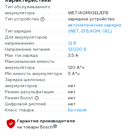
Тип обслуживаемого
аккумулятора
WET/AGM/GEL/EFB
Тип устройства
зарядное устройство
автоматическая зарядка
Тип зарядки
(WET, EFB,AGM, GEL)
Для аккумуляторов
напряжением
12 В
Напряжение питания
12/220 В
Max ток заряда
3.5 А
Максимальная емкость
аккумулятора
120 А*ч
Min емкость аккумулятора
5 А*ч
Зарядка щелочных
аккумуляторов
нет
Режим десульфатации
нет
Режим Boost
нет
Цифровой дисплей
нет
Класс товара
Бытовой
Гарантия производителя
на товары Bosch