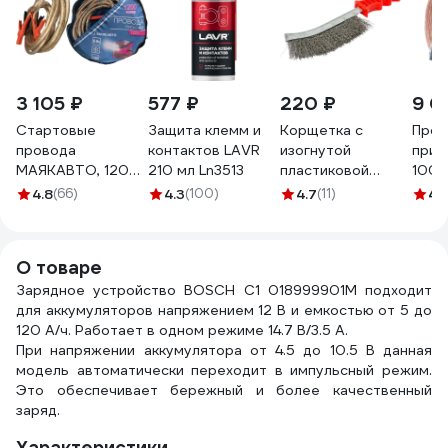
3 105 ₽
577 ₽
220 ₽
9 0
Стартовые
Защита клемм и
Корщетка с
Пров
провода
контактов LAVR
изогнутой
прик
МАЯКАВТО, 1200
210 мл Ln3513
пластиковой
1000
А, 6 м 12006ma
ручкой FIT IT
сумк
4.8
(66)
4.3
(100)
4.7
(11)
4.
стальная, тип А
M10
38410
Mega
1000
О товаре
Зарядное устройство BOSСН С1 018999901M подходит
для аккумуляторов напряжением 12 В и емкостью от 5 до
120 А/ч. Работает в одном режиме 14.7 В/3.5 А.
При напряжении аккумулятора от 4.5 до 10.5 В данная
модель автоматически переходит в импульсный режим.
Это обеспечивает бережный и более качественный
заряд.
Характеристики