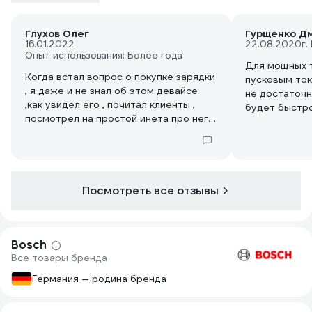
Глухов Олег
Гурщенко Д
16.01.2022
22.08.2020
г.
Опыт использования: Более года
Для мощных 
Когда встал вопрос о покупке зарядки
пусковым ток
, я даже и не знал об этом девайсе
не достаточн
,как увидел его , почитал клиенты ,
будет быстро
посмотрел на простой инета про него
её не хватит
я его купил и сразу использовал и
особенно. Ду
остался очень доволен. Качественная
всех автомат
сборка и что самое главное для меня
микропроцес
это его компактность . Советую к
покупке.
Посмотреть все отзывы
Bosch
Все товары бренда
Германия — родина бренда