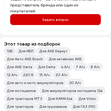
представитель бренда или один из
покупателей
Задать вопрос
Этот товар из подборок
12В
Для ИБП
Для АКБ Беркут
Для Авто АКБ Bosch
Для китайских АКБ
Для АКБ Varta
Для Delta
4 А/ч
7 А/ч
8 А/ч
12 А/ч
220 В
15 А/ч
20 А/ч
Для авто и мото аккумуляторов
30 А/ч
Для мотоциклов
Для аккумуляторов мотоцикла 12в
Для тракторов МТЗ
Для КАМАЗов
Для Volvo
Для тракторов
Для грузовиков
Для ГАЗ 3110