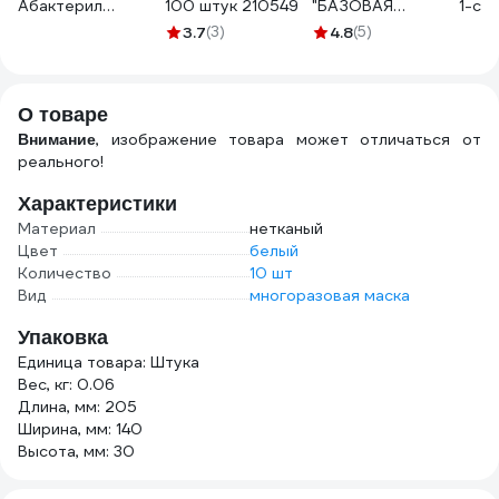
Абактерил
100 штук 210549
"БАЗОВАЯ
1-сл
Авандез-А, 5 л,
ДЕЗИНФЕКЦИЯ"
быто
3.7
(3)
4.8
(5)
евро АВ-368
Здравдез 1 л,
(уп/5
насос-дозатор
ЗДГ-573
О товаре
, изображение товара может отличаться от
Внимание
реального!
Характеристики
Материал
нетканый
Цвет
белый
Количество
10 шт
Вид
многоразовая маска
Упаковка
Единица товара: Штука
Вес, кг: 0.06
Длина, мм: 205
Ширина, мм: 140
Высота, мм: 30