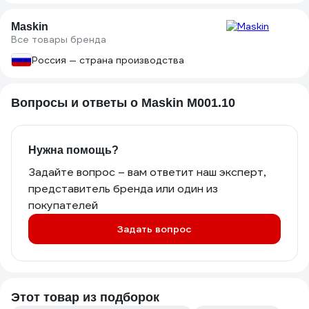
обеспечивает - воздух свободно
проходит со всех краёв.
Maskin
Все товары бренда
Покупал эти маски, т.к. показалось, что
они точно такие же, как китайские с
Россия — страна производства
Алиэкспресс, тонкие и эластичные.
Однако, это совершенно не так.
Ощущения - будто лицо в валенок
Вопросы и ответы о Maskin M001.10
засунул)
Ну и толку от таких масок?
Нужна помощь?
Задайте вопрос – вам ответит наш эксперт,
представитель бренда или один из
покупателей
Задать вопрос
Этот товар из подборок