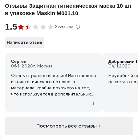
Отзывы Защитная гигиеническая маска 10 шт
в упаковке Maskin M001.10
1.5
2 отзыва
Написать отзыв
Сергей
Дебрянский 
06.11.2020
г. Москва
04.11.2020
Очень странное изделие! Изготовлено
Неудобный по
из синтетического нетканого
разве что на
материала, крайне похожего на тот,
что используется в дополнительных
фильтрах пылесосов. Материал этот
возможно ещё как-то годится для
промежуточного слоя (и то не факт),
но сделать из него маску - решение
очень странное. Маска из такого
Посмотреть все отзывы
жёсткого материала лицо не
облегает, фильтрацию не