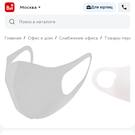
Москва
Для юрлиц
Поиск в каталоге
Главная
/
Офис и дом
/
Снабжение офиса
/
Товары перво