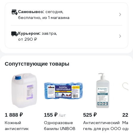
сегодня,
Самовывоз:
бесплатно
, из 1 магазина
завтра,
Курьером:
от 290 ₽
Сопутствующие товары
1 888 ₽
155 ₽
525 ₽
222
/шт
Кожный
Одноразовые
Антисептический
Маск
антисептик
бахилы UNIBOB
гель для рук ООО
одно