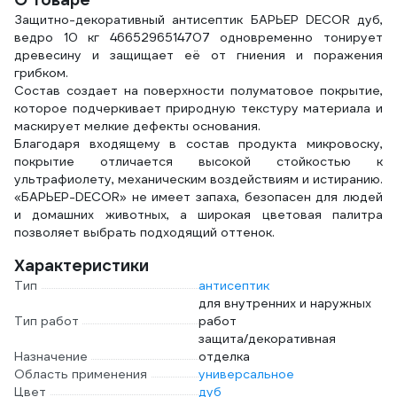
TOPEX Профи
19b640
Защитно-декоративный антисептик БАРЬЕР DECOR дуб,
ведро 10 кг 4665296514707 одновременно тонирует
древесину и защищает её от гниения и поражения
грибком.
Состав создает на поверхности полуматовое покрытие,
которое подчеркивает природную текстуру материала и
маскирует мелкие дефекты основания.
Благодаря входящему в состав продукта микровоску,
покрытие отличается высокой стойкостью к
ультрафиолету, механическим воздействиям и истиранию.
«БАРЬЕР-DECOR» не имеет запаха, безопасен для людей
и домашних животных, а широкая цветовая палитра
позволяет выбрать подходящий оттенок.
Характеристики
Тип
антисептик
для внутренних и наружных
Тип работ
работ
защита/декоративная
Назначение
отделка
Область применения
универсальное
Цвет
дуб