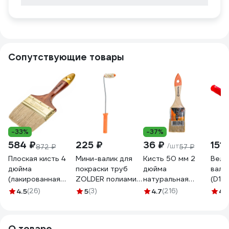
Сопутствующие товары
-33%
-37%
584 ₽
225 ₽
36 ₽
151 
/шт
872 ₽
57 ₽
Плоская кисть 4
Мини-валик для
Кисть 50 мм 2
Велю
дюйма
покраски труб
дюйма
вали
(лакированная
ZOLDER полиамид,
натуральная
(D15
деревянная ручка,
с ручкой, ворс 12
щетина Вихрь
4 мм
4.5
(26)
5
(3)
4.7
(216)
4.
натуральная
мм Z-105126
СТАНДАРТ
КЕДР
щетина, для
ЭК000135628
73/3/4/3
2594
масляных красок)
О товаре