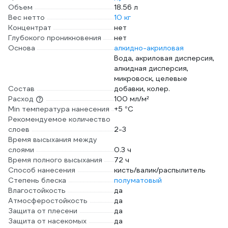
Объем
18.56 л
Вес нетто
10 кг
Концентрат
нет
Глубокого проникновения
нет
Основа
алкидно-акриловая
Вода, акриловая дисперсия,
алкидная дисперсия,
микровоск, целевые
Состав
добавки, колер.
Расход
100 мл/м²
Min температура нанесения
+5 °С
Рекомендуемое количество
слоев
2-3
Время высыхания между
слоями
0.3 ч
Время полного высыхания
72 ч
Способ нанесения
кисть/валик/распылитель
Степень блеска
полуматовый
Влагостойкость
да
Атмосферостойкость
да
Защита от плесени
да
Защита от насекомых
да