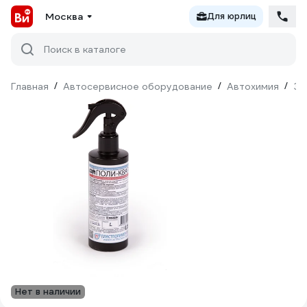
Москва
Для юрлиц
Поиск в каталоге
Главная
/
Автосервисное оборудование
/
Автохимия
/
За
Нет в наличии