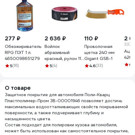
277 ₽
2 636 ₽
110 ₽
2 6
337.2
Обезжириватель
Войлок
Проволочная
Ацет
RPG ПЭТ 1 л.
абразивный
щетка 240 мм
4261
4650098651279
красный, рулон 115
Gigant GSB-1
мм х 10 м х 6 мм
4.
5
(16)
5
(4)
4.6
(33)
RUBY TOTAL Very
Fine VOLCA
51410501036
О товаре
Защитное покрытие для автомобиля Поли-Кварц
Пластполимер-Пром ЗВ-00001946 позволяет достичь
максимальных водоотталкивающих свойств покрываемой
поверхности, а также подчеркивает глубину и
насыщенность цвета.
Состав подходит для полировки кузова автомобиля,
может быть использован как самостоятельное покрытие,