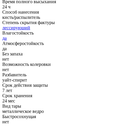
Время полного высыхания
24 ч
Способ нанесения
кисть/распылитель
Степень скрытия фактуры
лессирующий
Влагостойкость
да
Атмосферостойкость
да
Без запаха
нет
Возможность колеровки
нет
Разбавитель
уайт-спирит
Срок действия защиты
7 лет
Срок хранения
24 мес
Вид тары
металлическое ведро
Быстросохнущая
нет