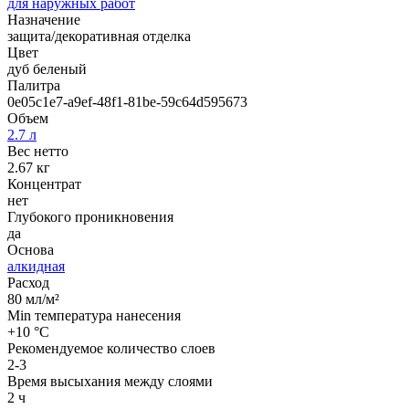
для наружных работ
Назначение
защита/декоративная отделка
Цвет
дуб беленый
Палитра
0e05c1e7-a9ef-48f1-81be-59c64d595673
Объем
2.7 л
Вес нетто
2.67 кг
Концентрат
нет
Глубокого проникновения
да
Основа
алкидная
Расход
80 мл/м²
Min температура нанесения
+10 °С
Рекомендуемое количество слоев
2-3
Время высыхания между слоями
2 ч