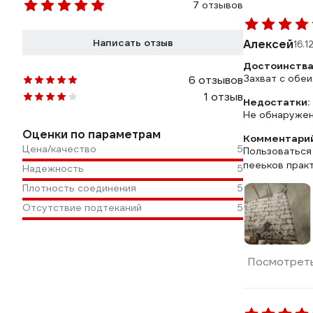
7 отзывов
Написать отзыв
Алексей
16.1
Достоинства
Захват с обеи
6 отзывов
1 отзыв
Недостатки:
Не обнаруже
Оценки по параметрам
Комментарий
Цена/качество
5
Пользоваться
пееьков практ
Надежность
5
Плотность соединения
5
Отсутствие подтеканий
5
Посмотреть