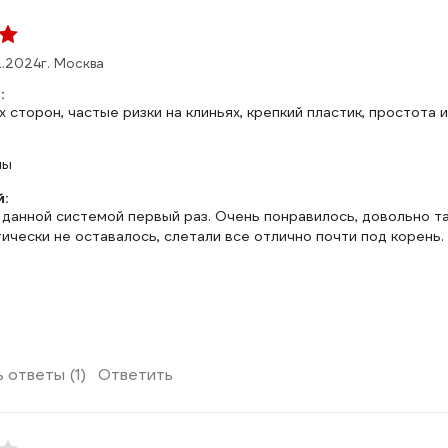
2.2024
г. Москва
:
х сторон, частые ризки на клиньях, крепкий пластик, простота
ны
:
 данной системой первый раз. Очень понравилось, довольно та
ически не оставалось, слетали все отлично почти под корень.
 ответы (1)
Ответить