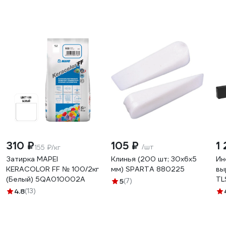
310 ₽
105 ₽
1
/шт
155 ₽/кг
Затирка MAPEI
Клинья (200 шт; 30х6х5
Ин
KERACOLOR FF № 100/2кг
мм) SPARTA 880225
вы
(Белый) 5QA010002A
TL
5
(7)
TL
4.8
(13)