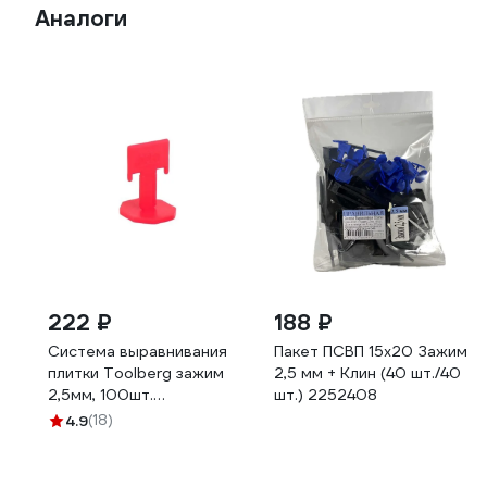
Аналоги
222 ₽
188 ₽
Система выравнивания
Пакет ПСВП 15х20 Зажим
плитки Toolberg зажим
2,5 мм + Клин (40 шт./40
2,5мм, 100шт.
шт.) 2252408
ЛА-00004303
4.9
(18)