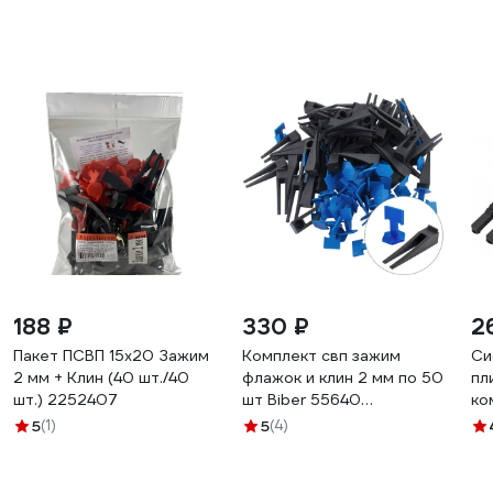
188 ₽
330 ₽
2
Пакет ПСВП 15х20 Зажим
Комплект свп зажим
Си
2 мм + Клин (40 шт./40
флажок и клин 2 мм по 50
пл
шт.) 2252407
шт Biber 55640
ко
тов-215922
Fa
5
(1)
5
(4)