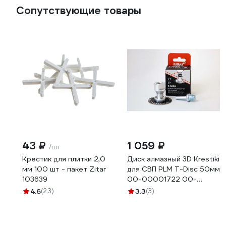
Сопутствующие товары
43 ₽
1 059 ₽
/шт
Крестик для плитки 2,0
Диск алмазный 3D Krestiki
мм 100 шт - пакет Zitar
для СВП PLM T-Disc 50мм
103639
00-00001722 00-
00001837
4.6
(23)
3.3
(3)