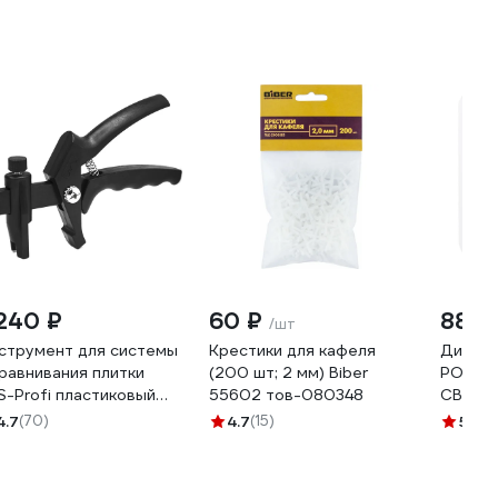
 240 ₽
60 ₽
886 
/шт
струмент для системы
Крестики для кафеля
Диск о
равнивания плитки
(200 шт; 2 мм) Biber
РОСОМ
S-Profi пластиковый
55602 тов-080348
СВП по
SZA082022
камню 
4.7
(70)
4.7
(15)
5
(2)
50х1.8