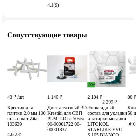
4.1
(9)
Сопутствующие товары
-5%
43 ₽
/шт
1 140 ₽
2 184 ₽
80 
2 299 ₽
Крестик для
Диск алмазный 3D
Эпоксидный
Кли
плитки 2,0 мм 100
Krestiki для СВП
состав для укладки
50 
шт - пакет Zitar
PLM T-Disc 50мм
и затирки мозаики
5
(6)
103639
00-00001722 00-
LITOKOL
00001837
STARLIKE EVO
4.6
(23)
S.105 BIANCO