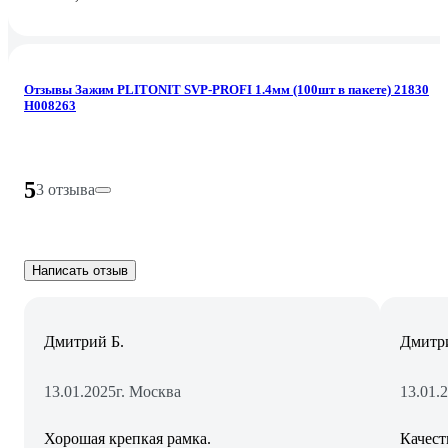
Отзывы Зажим PLITONIT SVP-PROFI 1.4мм (100шт в пакете) 21830
Н008263
5
3 отзыва
Написать отзыв
Дмитрий Б.
Дмитри
13.01.2025
г. Москва
13.01.
Хорошая крепкая рамка.
Качест