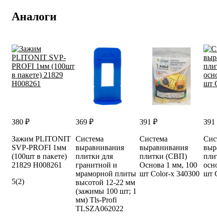
Аналоги
380 ₽
369 ₽
391 ₽
391
Зажим PLITONIT
Система
Система
Сис
SVP-PROFI 1мм
выравнивания
выравнивания
выр
(100шт в пакете)
плитки для
плитки (СВП)
пли
21829 Н008261
гранитной и
Основа 1 мм, 100
осно
мраморной плиты
шт Color-x 340300
шт 
5
(2)
высотой 12-22 мм
(зажимы 100 шт; 1
мм) Tls-Profi
TLSZA062022