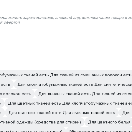
лера менять характеристики, внешний вид, комплектацию товара и м
ой офертой
обумажных тканей есть Для тканей из смешанных волокон ест
 есть
Для хлопчатобумажных тканей есть Для синтетически
х волокон есть
Для льняных тканей есть Для тканей из сме
ь
Для цветных тканей есть Для хлопчатобумажных тканей е
ь
Для цветных тканей есть Для льняных тканей есть
Для
тивной одежды (средства для стирки)
Для цветного белья
жды (жидкие гели для стирки)
Min рекомендуемая температ