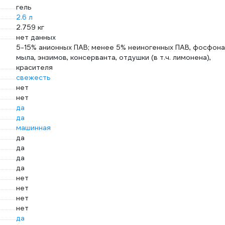
гель
2.6 л
2.759 кг
нет данных
5-15% анионных ПАВ; менее 5% неиногенных ПАВ, фосфона
мыла, энзимов, консерванта, отдушки (в т.ч. лимонена),
красителя
свежесть
нет
нет
да
да
машинная
да
да
да
да
нет
нет
нет
нет
да