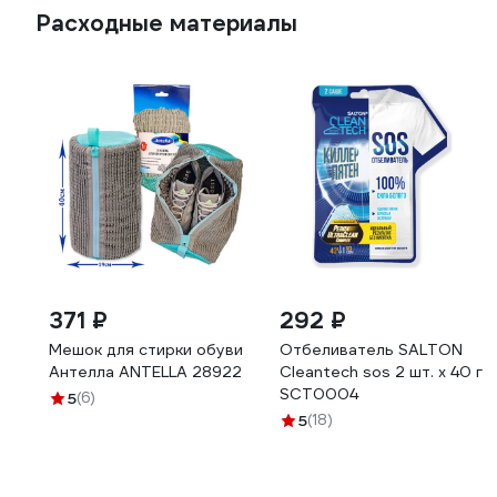
Расходные материалы
371 ₽
292 ₽
Мешок для стирки обуви
Отбеливатель SALTON
Антелла ANTELLA 28922
Cleantech sos 2 шт. х 40 г
SCT0004
5
(6)
5
(18)