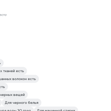
есто
ь
х тканей есть
шанных волокон есть
сть
 черных вещей
Для черного белья
ура воды 30 град
Для машинной стирки