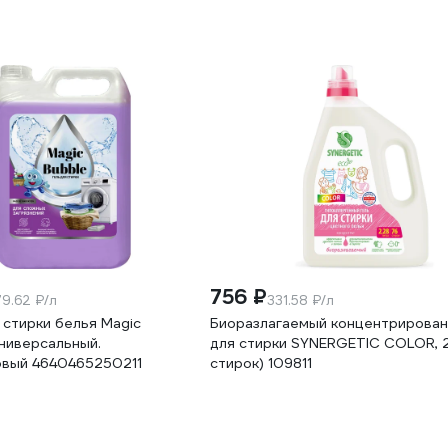
756 ₽
79.62 ₽/л
331.58 ₽/л
 стирки белья Magic
Биоразлагаемый концентрирован
ниверсальный.
для стирки SYNERGETIC COLOR, 2
вый 4640465250211
стирок) 109811