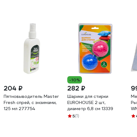
-10%
204 ₽
282 ₽
9
Пятновыводитель Master
Шарики для стирки
Ме
Fresh спрей, с энзимами,
EUROHOUSE 2 шт,
Ры
125 мл 277754
диаметр 6,8 см 13339
WM
5
(1)