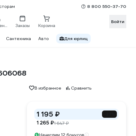
8 800 550-37-70
сторам
Войти
Сравнение
Заказы
Корзина
Сантехника
Авто
Для юрлиц
 606068
В избранное
Сравнить
1 195 ₽
-27%
1 265 ₽
1 647 ₽
Начислим 12 бонусов