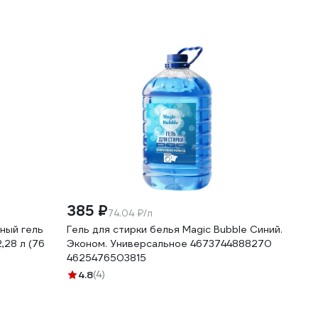
385 ₽
74.04 ₽/л
ный гель
Гель для стирки белья Magic Bubble Синий.
,28 л (76
Эконом. Универсальное 4673744888270
4625476503815
4.8
(4)