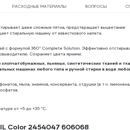
РАСХОДНЫЕ МАТЕРИАЛЫ
ВОПРОСЫ
С
отстирывает даже сложные пятна, предотвращает выцветание
щает стиральную машину от известкового налета.
щей с формулой 360° Complete Solution. Эффективно отстирыв
овыводителю. Сохраняет цвета яркими.
з хлопчатобумажных, льняных, синтетических тканей и тк
альных машинах любого типа и ручной стирки в воде любо
онатов, мыла, энзимов, консерванта, отдушки (в т.ч. лимонена
фосфатов.
атуре от +5 до +35 °С.
IL Color 2454047 606068