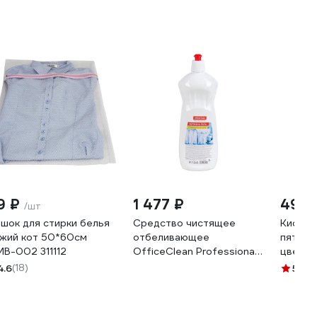
9 ₽
1 477 ₽
493 
/шт
шок для стирки белья
Средство чистящее
Кислор
жий кот 50*60см
отбеливающее
пятнов
B-002 311112
OfficeClean Professional
цветны
Белизна-гель 246204/П
MAUNFE
4.6
(18)
5
(1)
MSC10