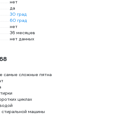
нет
да
30 град
60 град
нет
36 месяцев
нет данных
068
же самые сложные пятна
ат
а
тирки
оротких циклах
 водой
е стиральной машины