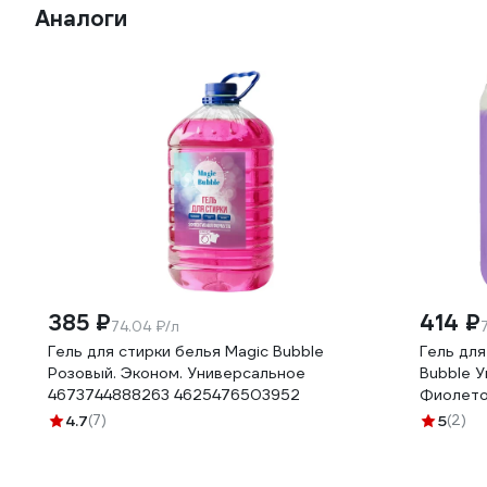
Аналоги
385 ₽
414 ₽
74.04 ₽/л
Гель для стирки белья Magic Bubble
Гель для
Розовый. Эконом. Универсальное
Bubble У
4673744888263 4625476503952
Фиолето
4.7
(7)
5
(2)